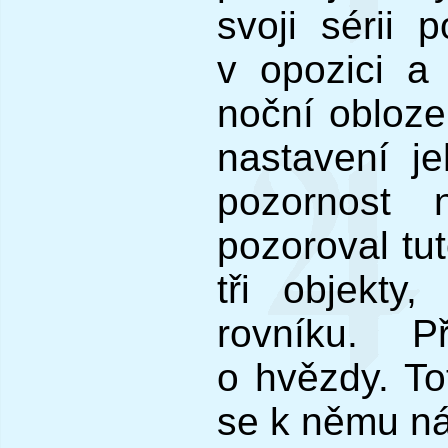
svoji sérii 
v opozici a
noční obloze
nastavení jeh
pozornost 
pozoroval tuto
tři objekty,
rovníku. P
o hvězdy. To
se k němu ná