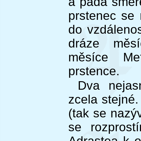
a padá směre
prstenec se 
do vzdálenos
dráze měsí
měsíce Met
prstence.
Dva nejas
zcela stejné
(tak se nazýv
se rozpros
Adrastea k 