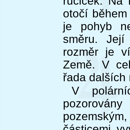
ručiček. Na 
otočí během č
je pohyb n
směru. Její
rozměr je v
Země. V ce
řada dalších 
V polární
pozorován
pozemským, 
částicemi v