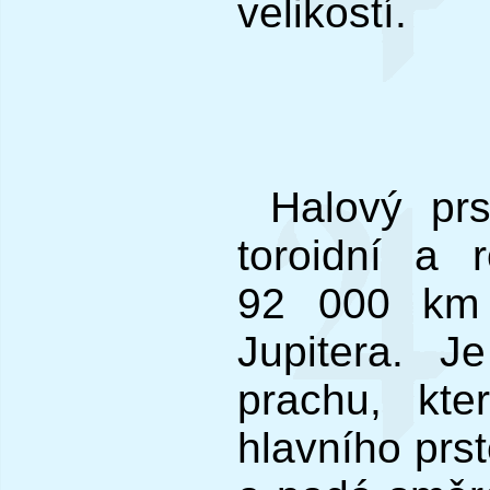
velikostí.
Halový prs
toroidní a 
92 000 km
Jupitera. J
prachu, kte
hlavního prst