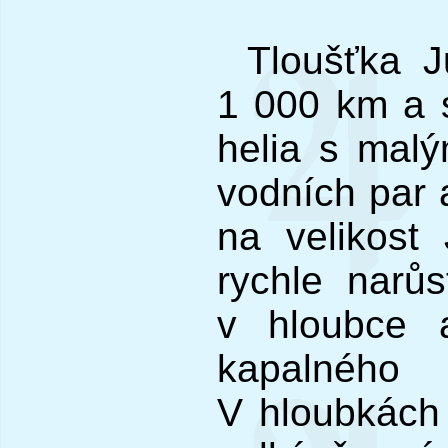
Tloušťka J
1 000 km a 
helia s mal
vodních par 
na velikost
rychle narůs
v hloubce 
kapalného
V hloubkách j