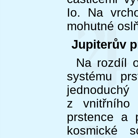
Io. Na vrch
mohutné oslňu
Jupiterův 
Na rozdíl 
systému prs
jednoduchý
z vnitřního
prstence a 
kosmické s