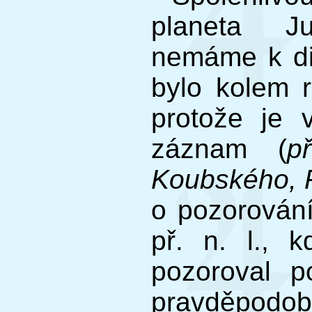
planeta Ju
nemáme k di
bylo kolem r
protože je 
záznam (
p
Koubského, P
o pozorování
př. n. l.,
pozoroval 
pravděpodo