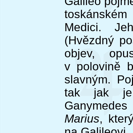
Galileo pojm
toskánském
Medici. J
(Hvězdný pos
objev, opu
v polovině 
slavným. Po
tak jak j
Ganymedes
Marius
, kter
na Galileovi.