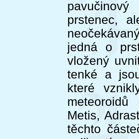
pavučinový
prstenec, a
neočekávaný
jedná o prs
vložený uvni
tenké a jso
které vznikl
meteoroidů 
Metis, Adra
těchto část