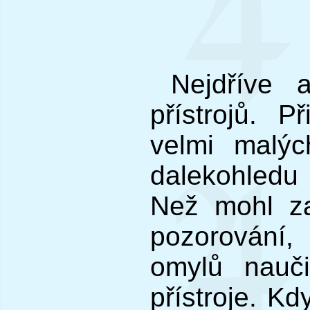
Nejdříve 
přístrojů. P
velmi malý
dalekohledu 
Než mohl za
pozorování
omylů nauči
přístroje. K