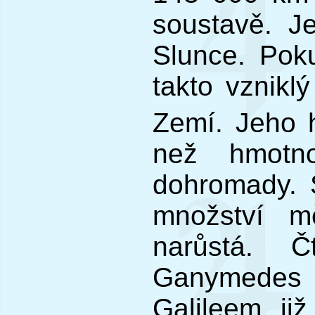
soustavě. J
Slunce. Poku
takto vzniklý
Zemí. Jeho 
než hmotno
dohromady. S
množství mě
narůstá. Č
Ganymedes 
Galileem ji