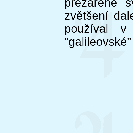
přezářené s
zvětšení dal
používal v
"galileovské"