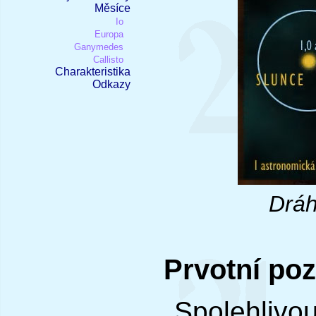
Měsíce
Io
Europa
Ganymedes
Callisto
Charakteristika
Odkazy
Dráh
Prvotní po
Spolehliv