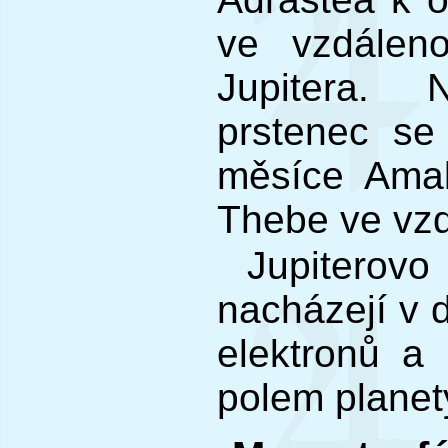
ve vzdálen
Jupitera. 
prstenec se
měsíce Ama
Thebe ve vzd
Jupitero
nacházejí v 
elektronů a
polem planet