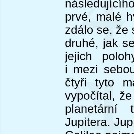
následujícího
prvé, malé h
zdálo se, že 
druhé, jak s
jejich polo
i mezi sebou)
čtyři tyto 
vypočítal, ž
planetární 
Jupitera. Jup