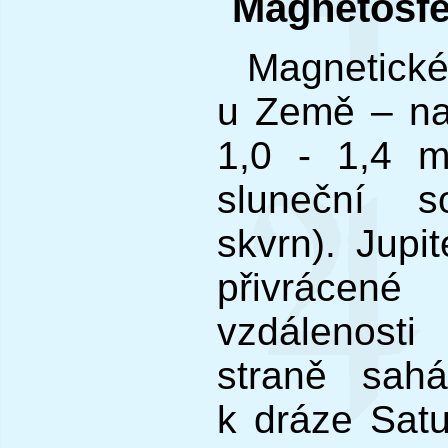
Magnetosfé
Magnetické
u Země – na
1,0 - 1,4 m
sluneční s
skvrn). Jupi
přivrácen
vzdálenost
straně sah
k dráze Satu