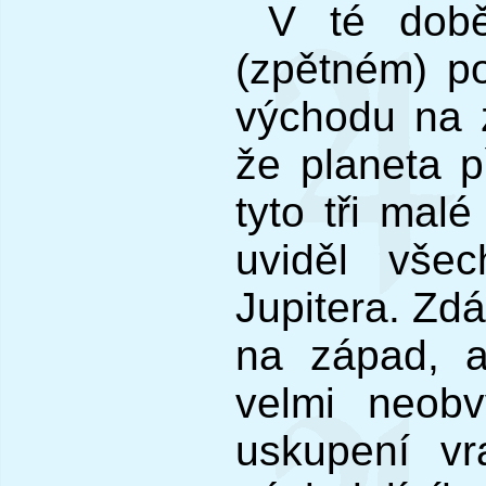
V té době
(zpětném) p
východu na z
že planeta p
tyto tři mal
uviděl vše
Jupitera. Zdá
na západ, a
velmi neob
uskupení v