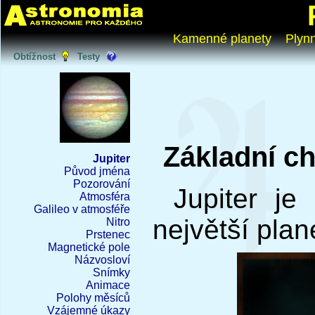
Kamenné planety
Plyn
Obtížnost
Testy
Základní ch
Jupiter
Původ jména
Pozorování
Jupiter je
Atmosféra
Galileo v atmosféře
největší plan
Nitro
Prstenec
Magnetické pole
Názvosloví
Snímky
Animace
Polohy měsíců
Vzájemné úkazy