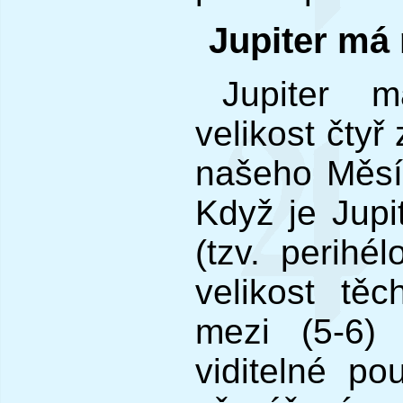
Jupiter má
Jupiter 
velikost čtyř
našeho Měsíc
Když je Jupi
(tzv. perihé
velikost tě
mezi (5-6)
viditelné p