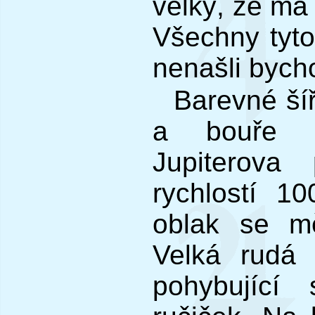
velký, že má
Všechny tyto
nenašli bych
Barevné ší
a bouře il
Jupiterova
rychlostí 1
oblak se m
Velká rudá 
pohybující