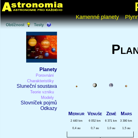
Kamenné planety
Plyn
Obtížnost
Testy
Plan
Planety
Porovnání
Charakteristiky
Sluneční soustava
Teorie vzniku
Modely
Slovníček pojmů
Odkazy
Merkur
Venuše
Země
Mars
2 440 km
6 052 km
6 371 km
3 390 km
0,4 au
0,7 au
1,0 au
1,5 au