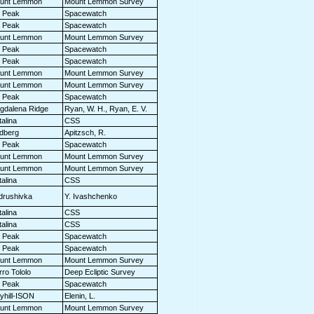
unt Lemmon
Mount Lemmon Survey
t Peak
Spacewatch
t Peak
Spacewatch
unt Lemmon
Mount Lemmon Survey
t Peak
Spacewatch
t Peak
Spacewatch
unt Lemmon
Mount Lemmon Survey
unt Lemmon
Mount Lemmon Survey
t Peak
Spacewatch
gdalena Ridge
Ryan, W. H., Ryan, E. V.
alina
CSS
ldberg
Apitzsch, R.
t Peak
Spacewatch
unt Lemmon
Mount Lemmon Survey
unt Lemmon
Mount Lemmon Survey
alina
CSS
drushivka
Y. Ivashchenko
alina
CSS
alina
CSS
t Peak
Spacewatch
t Peak
Spacewatch
unt Lemmon
Mount Lemmon Survey
ro Tololo
Deep Ecliptic Survey
t Peak
Spacewatch
yhill-ISON
Elenin, L.
unt Lemmon
Mount Lemmon Survey