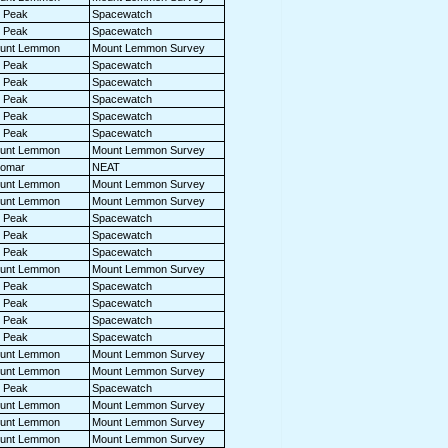
t Peak
Spacewatch
t Peak
Spacewatch
unt Lemmon
Mount Lemmon Survey
t Peak
Spacewatch
t Peak
Spacewatch
t Peak
Spacewatch
t Peak
Spacewatch
t Peak
Spacewatch
unt Lemmon
Mount Lemmon Survey
lomar
NEAT
unt Lemmon
Mount Lemmon Survey
unt Lemmon
Mount Lemmon Survey
t Peak
Spacewatch
t Peak
Spacewatch
t Peak
Spacewatch
unt Lemmon
Mount Lemmon Survey
t Peak
Spacewatch
t Peak
Spacewatch
t Peak
Spacewatch
t Peak
Spacewatch
unt Lemmon
Mount Lemmon Survey
unt Lemmon
Mount Lemmon Survey
t Peak
Spacewatch
unt Lemmon
Mount Lemmon Survey
unt Lemmon
Mount Lemmon Survey
unt Lemmon
Mount Lemmon Survey