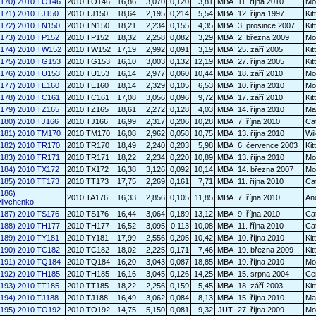
6170) 2010 TO146
2010 TO146
16,86
3,070
0,120
3,81
MBA
11. října 2010
Mo
6171) 2010 TJ150
2010 TJ150
18,64
2,195
0,214
5,54
MBA
12. října 1997
Kit
6172) 2010 TN150
2010 TN150
18,21
2,234
0,155
4,35
MBA
3. prosince 2007
Kit
6173) 2010 TP152
2010 TP152
18,32
2,258
0,082
3,29
MBA
2. března 2009
Mo
6174) 2010 TW152
2010 TW152
17,19
2,992
0,091
3,19
MBA
25. září 2005
Kit
6175) 2010 TG153
2010 TG153
16,10
3,003
0,132
12,19
MBA
27. října 2005
Kit
6176) 2010 TU153
2010 TU153
16,14
2,977
0,060
10,44
MBA
18. září 2010
Mo
6177) 2010 TE160
2010 TE160
18,14
2,329
0,105
6,53
MBA
10. října 2010
Mo
6178) 2010 TC161
2010 TC161
17,08
3,056
0,096
9,72
MBA
17. září 2010
Kit
6179) 2010 TZ165
2010 TZ165
18,61
2,272
0,128
4,03
MBA
14. října 2010
Ma
6180) 2010 TJ166
2010 TJ166
16,99
2,317
0,206
10,28
MBA
7. října 2010
Cat
6181) 2010 TM170
2010 TM170
16,08
2,962
0,058
10,75
MBA
13. října 2010
Wi
6182) 2010 TR170
2010 TR170
18,49
2,240
0,203
5,98
MBA
6. července 2003
Kit
6183) 2010 TR171
2010 TR171
18,22
2,234
0,220
10,89
MBA
13. října 2010
Mo
6184) 2010 TX172
2010 TX172
16,38
3,126
0,092
10,14
MBA
14. března 2007
Mo
6185) 2010 TT173
2010 TT173
17,75
2,269
0,161
7,71
MBA
11. října 2010
Cat
186)
2010 TA176
16,33
2,856
0,105
11,85
MBA
7. října 2010
An
livchenko
6187) 2010 TS176
2010 TS176
16,44
3,064
0,189
13,12
MBA
9. října 2010
Cat
6188) 2010 TH177
2010 TH177
16,52
3,095
0,113
10,08
MBA
11. října 2010
Cat
6189) 2010 TY181
2010 TY181
17,99
2,556
0,205
10,42
MBA
10. října 2010
Kit
6190) 2010 TC182
2010 TC182
18,02
2,225
0,171
7,46
MBA
19. března 2009
Kit
6191) 2010 TQ184
2010 TQ184
16,20
3,043
0,087
18,85
MBA
19. října 2010
Mo
6192) 2010 TH185
2010 TH185
16,16
3,045
0,126
14,25
MBA
15. srpna 2004
Cer
6193) 2010 TT185
2010 TT185
18,22
2,256
0,159
5,45
MBA
18. září 2003
Kit
6194) 2010 TJ188
2010 TJ188
16,49
3,062
0,084
8,13
MBA
15. října 2010
Ma
6195) 2010 TO192
2010 TO192
14,75
5,150
0,081
9,32
JUT
27. října 2009
Mo