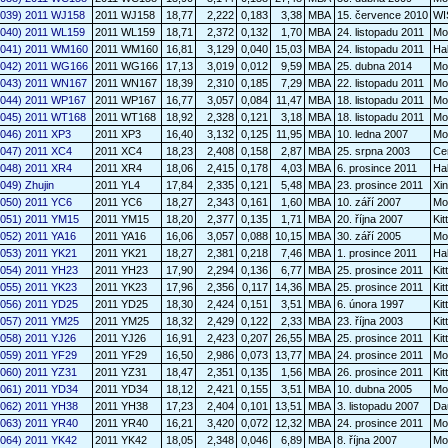
6039) 2011 WJ158
2011 WJ158
18,77
2,222
0,183
3,38
MBA
15. července 2010
WI
6040) 2011 WL159
2011 WL159
18,71
2,372
0,132
1,70
MBA
24. listopadu 2011
Mo
6041) 2011 WM160
2011 WM160
16,81
3,129
0,040
15,03
MBA
24. listopadu 2011
Ha
6042) 2011 WG166
2011 WG166
17,13
3,019
0,012
9,59
MBA
25. dubna 2014
Mo
6043) 2011 WN167
2011 WN167
18,39
2,310
0,185
7,29
MBA
22. listopadu 2011
Mo
6044) 2011 WP167
2011 WP167
16,77
3,057
0,084
11,47
MBA
18. listopadu 2011
Mo
6045) 2011 WT168
2011 WT168
18,92
2,328
0,121
3,18
MBA
18. listopadu 2011
Mo
046) 2011 XP3
2011 XP3
16,40
3,132
0,125
11,95
MBA
10. ledna 2007
Mo
6047) 2011 XC4
2011 XC4
18,23
2,408
0,158
2,87
MBA
25. srpna 2003
Cer
6048) 2011 XR4
2011 XR4
18,06
2,415
0,178
4,03
MBA
6. prosince 2011
Ha
049) Zhujin
2011 YL4
17,84
2,335
0,121
5,48
MBA
23. prosince 2011
Xi
6050) 2011 YC6
2011 YC6
18,27
2,343
0,161
1,60
MBA
10. září 2007
Mo
6051) 2011 YM15
2011 YM15
18,20
2,377
0,135
1,71
MBA
20. října 2007
Kit
052) 2011 YA16
2011 YA16
16,06
3,057
0,088
10,15
MBA
30. září 2005
Mo
053) 2011 YK21
2011 YK21
18,27
2,381
0,218
7,46
MBA
1. prosince 2011
Ha
6054) 2011 YH23
2011 YH23
17,90
2,294
0,136
6,77
MBA
25. prosince 2011
Kit
055) 2011 YK23
2011 YK23
17,96
2,356
0,117
14,36
MBA
25. prosince 2011
Kit
6056) 2011 YD25
2011 YD25
18,30
2,424
0,151
3,51
MBA
6. února 1997
Kit
6057) 2011 YM25
2011 YM25
18,32
2,429
0,122
2,33
MBA
23. října 2003
Kit
058) 2011 YJ26
2011 YJ26
16,91
2,423
0,207
26,55
MBA
25. prosince 2011
Kit
059) 2011 YF29
2011 YF29
16,50
2,986
0,073
13,77
MBA
24. prosince 2011
Mo
060) 2011 YZ31
2011 YZ31
18,47
2,351
0,135
1,56
MBA
26. prosince 2011
Kit
6061) 2011 YD34
2011 YD34
18,12
2,421
0,155
3,51
MBA
10. dubna 2005
Mo
6062) 2011 YH38
2011 YH38
17,23
2,404
0,101
13,51
MBA
3. listopadu 2007
Da
6063) 2011 YR40
2011 YR40
16,21
3,420
0,072
12,32
MBA
24. prosince 2011
Mo
064) 2011 YK42
2011 YK42
18,05
2,348
0,046
6,89
MBA
8. října 2007
Mo