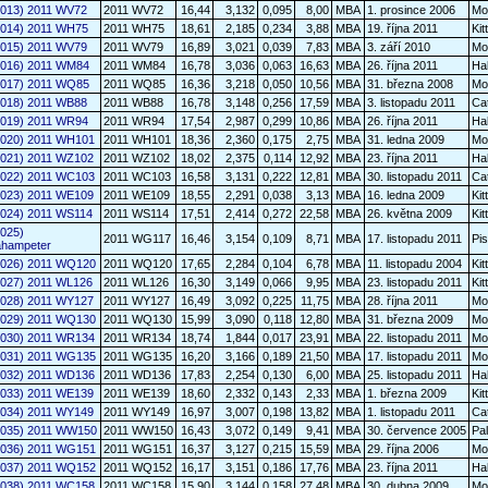
6013) 2011 WV72
2011 WV72
16,44
3,132
0,095
8,00
MBA
1. prosince 2006
Mo
6014) 2011 WH75
2011 WH75
18,61
2,185
0,234
3,88
MBA
19. října 2011
Kit
6015) 2011 WV79
2011 WV79
16,89
3,021
0,039
7,83
MBA
3. září 2010
Mo
6016) 2011 WM84
2011 WM84
16,78
3,036
0,063
16,63
MBA
26. října 2011
Ha
6017) 2011 WQ85
2011 WQ85
16,36
3,218
0,050
10,56
MBA
31. března 2008
Mo
6018) 2011 WB88
2011 WB88
16,78
3,148
0,256
17,59
MBA
3. listopadu 2011
Cat
6019) 2011 WR94
2011 WR94
17,54
2,987
0,299
10,86
MBA
26. října 2011
Ha
6020) 2011 WH101
2011 WH101
18,36
2,360
0,175
2,75
MBA
31. ledna 2009
Mo
6021) 2011 WZ102
2011 WZ102
18,02
2,375
0,114
12,92
MBA
23. října 2011
Ha
6022) 2011 WC103
2011 WC103
16,58
3,131
0,222
12,81
MBA
30. listopadu 2011
Cat
6023) 2011 WE109
2011 WE109
18,55
2,291
0,038
3,13
MBA
16. ledna 2009
Kit
6024) 2011 WS114
2011 WS114
17,51
2,414
0,272
22,58
MBA
26. května 2009
Kit
025)
2011 WG117
16,46
3,154
0,109
8,71
MBA
17. listopadu 2011
Pi
ahampeter
6026) 2011 WQ120
2011 WQ120
17,65
2,284
0,104
6,78
MBA
11. listopadu 2004
Kit
6027) 2011 WL126
2011 WL126
16,30
3,149
0,066
9,95
MBA
23. listopadu 2011
Kit
6028) 2011 WY127
2011 WY127
16,49
3,092
0,225
11,75
MBA
28. října 2011
Mo
6029) 2011 WQ130
2011 WQ130
15,99
3,090
0,118
12,80
MBA
31. března 2009
Mo
6030) 2011 WR134
2011 WR134
18,74
1,844
0,017
23,91
MBA
22. listopadu 2011
Mo
6031) 2011 WG135
2011 WG135
16,20
3,166
0,189
21,50
MBA
17. listopadu 2011
Mo
6032) 2011 WD136
2011 WD136
17,83
2,254
0,130
6,00
MBA
25. listopadu 2011
Ha
6033) 2011 WE139
2011 WE139
18,60
2,332
0,143
2,33
MBA
1. března 2009
Kit
6034) 2011 WY149
2011 WY149
16,97
3,007
0,198
13,82
MBA
1. listopadu 2011
Cat
6035) 2011 WW150
2011 WW150
16,43
3,072
0,149
9,41
MBA
30. července 2005
Pa
6036) 2011 WG151
2011 WG151
16,37
3,127
0,215
15,59
MBA
29. října 2006
Mo
6037) 2011 WQ152
2011 WQ152
16,17
3,151
0,186
17,76
MBA
23. října 2011
Ha
6038) 2011 WC158
2011 WC158
15,90
3,144
0,158
27,48
MBA
30. dubna 2009
Mo