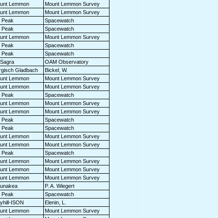
unt Lemmon
Mount Lemmon Survey
unt Lemmon
Mount Lemmon Survey
t Peak
Spacewatch
t Peak
Spacewatch
unt Lemmon
Mount Lemmon Survey
t Peak
Spacewatch
t Peak
Spacewatch
 Sagra
OAM Observatory
rgisch Gladbach
Bickel, W.
unt Lemmon
Mount Lemmon Survey
unt Lemmon
Mount Lemmon Survey
t Peak
Spacewatch
unt Lemmon
Mount Lemmon Survey
unt Lemmon
Mount Lemmon Survey
t Peak
Spacewatch
t Peak
Spacewatch
unt Lemmon
Mount Lemmon Survey
unt Lemmon
Mount Lemmon Survey
t Peak
Spacewatch
unt Lemmon
Mount Lemmon Survey
unt Lemmon
Mount Lemmon Survey
unt Lemmon
Mount Lemmon Survey
unakea
P. A. Wiegert
t Peak
Spacewatch
yhill-ISON
Elenin, L.
unt Lemmon
Mount Lemmon Survey