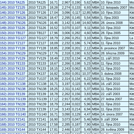
6144) 2010 TA125
2010 TA125
16,71
2,967
0,190
5,62
MBA
10. října 2010
Mo
6145) 2010 TZ125
2010 TZ125
18,28
2,274
0,133
6,93
MBA
12. listopadu 2007
Mo
6146) 2010 TF126
2010 TF126
17,04
3,096
0,117
12,85
MBA
10. října 2010
Kit
6147) 2010 TM126
2010 TM126
18,47
2,295
0,145
5,54
MBA
1. října 2003
Kit
6148) 2010 TN126
2010 TN126
16,46
3,142
0,148
14,60
MBA
28. února 2008
Mo
6149) 2010 TS126
2010 TS126
16,52
3,070
0,107
9,11
MBA
10. října 2010
Kit
6150) 2010 TB127
2010 TB127
17,96
3,006
0,282
4,60
MBA
28. října 2005
Kit
6151) 2010 TG127
2010 TG127
18,79
2,266
0,251
3,10
MBA
1. října 2010
La
6152) 2010 TZ127
2010 TZ127
18,09
2,232
0,186
5,74
MBA
11. října 2010
Be
6153) 2010 TY128
2010 TY128
18,85
2,208
0,201
2,12
MBA
6. prosince 2007
Mo
6154) 2010 TN129
2010 TN129
17,76
2,318
0,190
6,52
MBA
28. března 2009
Mo
6155) 2010 TV129
2010 TV129
18,49
2,232
0,134
4,25
MBA
11. září 2010
Kit
6156) 2010 TE133
2010 TE133
18,67
2,266
0,198
5,23
MBA
11. října 2010
Mo
6157) 2010 TK133
2010 TK133
18,15
2,243
0,062
6,33
MBA
11. října 2010
Mo
6158) 2010 TK137
2010 TK137
16,82
3,050
0,051
10,37
MBA
3. dubna 2008
Kit
6159) 2010 TU137
2010 TU137
18,39
2,314
0,134
6,22
MBA
11. října 2010
Kit
6160) 2010 TC138
2010 TC138
16,71
3,197
0,115
9,45
MBA
16. září 2010
Mo
6161) 2010 TN138
2010 TN138
18,25
2,311
0,142
5,37
MBA
11. října 2010
Mo
6162) 2010 TE139
2010 TE139
18,78
2,262
0,156
3,83
MBA
22. září 2003
Kit
6163) 2010 TG139
2010 TG139
17,12
2,917
0,052
4,05
MBA
27. ledna 2007
Mo
6164) 2010 TN139
2010 TN139
18,79
2,244
0,022
5,96
MBA
11. října 2010
Mo
6165) 2010 TZ139
2010 TZ139
17,14
3,143
0,214
6,94
MBA
11. října 2010
Mo
6166) 2010 TG140
2010 TG140
16,71
3,090
0,129
4,47
MBA
14. února 2007
Ma
6167) 2010 TZ141
2010 TZ141
16,90
3,073
0,047
5,46
MBA
9. září 2004
Kit
6168) 2010 TD142
2010 TD142
17,58
2,285
0,187
7,90
MBA
11. října 2010
Ma
6169) 2010 TX144
2010 TX144
17,81
2,446
0,107
5,49
MBA
28. května 2009
Mo