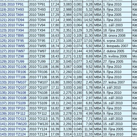
118) 2010 TP91
2010 TP91
17,24
3,083
0,081
9,28
MBA
1. října 2010
Kit
6119) 2010 TH93
2010 TH93
17,32
2,988
0,030
5,32
MBA
9. října 2010
Kit
120) 2010 TA94
2010 TA94
17,29
2,984
0,076
10,04
MBA
2. října 2005
Mo
6121) 2010 TD94
2010 TD94
17,14
2,995
0,091
14,52
MBA
1. října 2010
Kit
6122) 2010 TV94
2010 TV94
17,80
2,303
0,064
6,25
MBA
21. září 2003
Kit
6123) 2010 TX94
2010 TX94
17,76
2,351
0,129
3,25
MBA
18. října 2003
Kit
6124) 2010 TB95
2010 TB95
16,63
3,102
0,105
11,30
MBA
28. února 2008
Kit
6125) 2010 TF95
2010 TF95
17,17
3,105
0,227
17,01
MBA
6. srpna 2010
Kit
6126) 2010 TW95
2010 TW95
18,74
2,249
0,074
5,92
MBA
2. listopadu 2007
Mo
6127) 2010 TW97
2010 TW97
18,02
2,312
0,144
4,93
MBA
2. dubna 2005
Pa
6128) 2010 TZ98
2010 TZ98
18,43
2,271
0,132
8,69
MBA
25. května 2006
Mo
6129) 2010 TU99
2010 TU99
17,30
3,045
0,077
3,42
MBA
27. října 2005
Mo
6130) 2010 TG106
2010 TG106
16,86
3,067
0,008
9,52
MBA
9. října 2010
Kit
6131) 2010 TR106
2010 TR106
18,71
2,260
0,021
1,70
MBA
9. října 2010
Kit
6132) 2010 TT106
2010 TT106
18,95
2,274
0,188
4,63
MBA
9. října 2010
Kit
6133) 2010 TM107
2010 TM107
16,80
3,093
0,082
2,45
MBA
27. ledna 2007
Mo
6134) 2010 TQ107
2010 TQ107
17,11
3,033
0,160
1,78
MBA
4. září 2010
Kit
6135) 2010 TN108
2010 TN108
18,60
2,275
0,190
5,96
MBA
9. října 2010
Kit
6136) 2010 TO108
2010 TO108
18,91
2,261
0,247
2,97
MBA
16. září 2010
Kit
6137) 2010 TS109
2010 TS109
18,11
2,241
0,160
6,81
MBA
16. září 2010
Kit
6138) 2010 TP110
2010 TP110
16,82
2,987
0,046
11,15
MBA
9. října 2010
Mo
6139) 2010 TF112
2010 TF112
18,55
2,278
0,178
4,99
MBA
9. října 2010
Mo
6140) 2010 TO113
2010 TO113
16,75
3,052
0,094
7,71
MBA
10. září 2010
Kit
6141) 2010 TW120
2010 TW120
18,36
2,291
0,044
7,00
MBA
15. září 2010
Mo
6142) 2010 TY124
2010 TY124
16,39
3,139
0,045
11,34
MBA
30. října 2005
Mo
6143) 2010 TZ124
2010 TZ124
17,09
3,014
0,122
11,33
MBA
10. října 2010
Mo