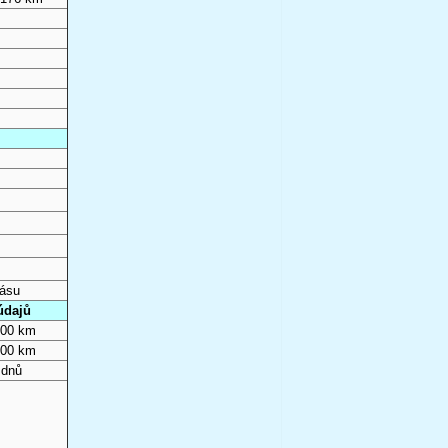
pásu
údajů
000 km
000 km
 dnů