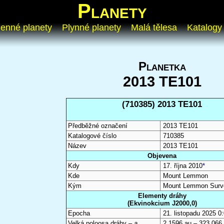
Planety
enné planety
Plynné planety
Malá tělesa
Katalogy
Planetka
2013 TE101
(710385) 2013 TE101
Předběžné označení
2013 TE101
Katalogové číslo
710385
Název
2013 TE101
Objevena
Kdy
17. října 2010
*
Kde
Mount Lemmon
Kým
Mount Lemmon Surv
Elementy dráhy
(Ekvinokcium J2000,0)
Epocha
21. listopadu 2025 
Velká poloosa dráhy –
a
2,1596 au – 323 066