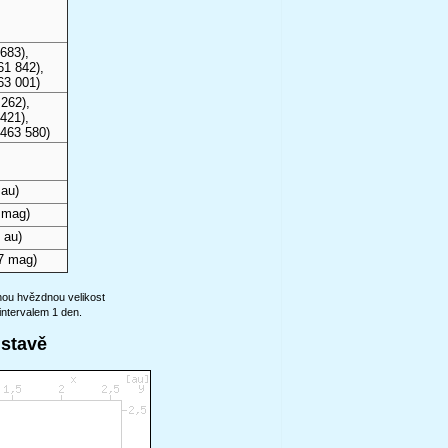
683),
61 842),
63 001)
262),
421),
 463 580)
 au)
 mag)
 au)
7 mag)
anou hvězdnou velikost
intervalem 1 den.
ustavě