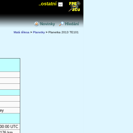
..ostatní
Novinky
Hledání
Malá tělesa
>
Planetky
>
Planetka 2013 TE101
ey
0:00:00 UTC
 176 km