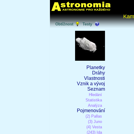
Kam
Obtížnost
Testy
Planetky
Dráhy
Vlastnosti
Vznik a vývoj
Seznam
Hledání
Statistika
Analýza
Pojmenování
(2) Pallas
(3) Juno
(4) Vesta
(243) Ida