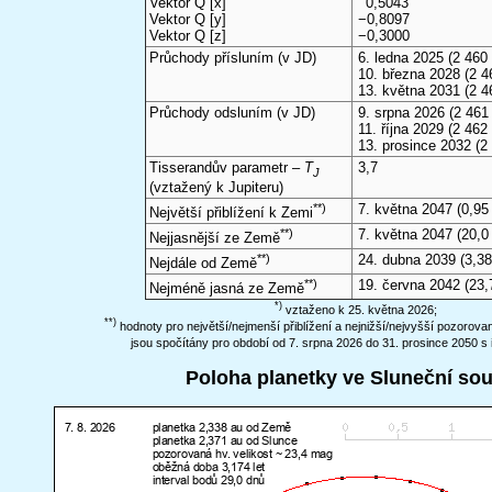
Vektor Q [x]
0,5043
Vektor Q [y]
−0,8097
Vektor Q [z]
−0,3000
Průchody přísluním (v
JD
)
6. ledna 2025
(2 460 
10. března 2028
(2 4
13. května 2031
(2 4
Průchody odsluním (v
JD
)
9. srpna 2026
(2 461 
11. října 2029
(2 462 
13. prosince 2032
(2
Tisserandův parametr –
T
3,7
J
(vztažený k Jupiteru)
**)
7. května 2047
(0,95
Největší přiblížení k Zemi
**)
7. května 2047
(20,0
Nejjasnější ze Země
**)
24. dubna 2039
(3,38
Nejdále od Země
**)
19. června 2042
(23,
Nejméně jasná ze Země
*)
vztaženo k 25. května 2026;
**)
hodnoty pro největší/nejmenší přiblížení a nejnižší/nejvyšší pozorov
jsou spočítány pro období od 7. srpna 2026 do 31. prosince 2050 s 
Poloha planetky ve Sluneční so