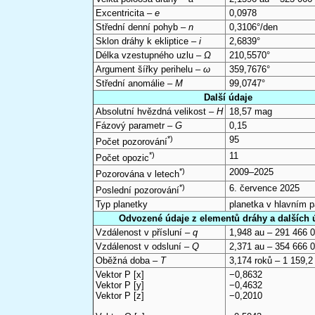
Excentricita –
e
0,0978
Střední denní pohyb –
n
0,3106°/den
Sklon dráhy k ekliptice –
i
2,6839°
Délka vzestupného uzlu –
Ω
210,5570°
Argument šířky perihelu –
ω
359,7676°
Střední anomálie –
M
99,0747°
Další údaje
Absolutní hvězdná velikost –
H
18,57 mag
Fázový parametr –
G
0,15
*)
95
Počet pozorování
*)
11
Počet opozic
*)
2009–2025
Pozorována v letech
*)
6. července 2025
Poslední pozorování
Typ planetky
planetka v hlavním 
Odvozené údaje z elementů dráhy a dalších 
Vzdálenost v přísluní –
q
1,948 au – 291 466 
Vzdálenost v odsluní –
Q
2,371 au – 354 666 
Oběžná doba –
T
3,174 roků – 1 159,2
Vektor P [x]
−0,8632
Vektor P [y]
−0,4632
Vektor P [z]
−0,2010