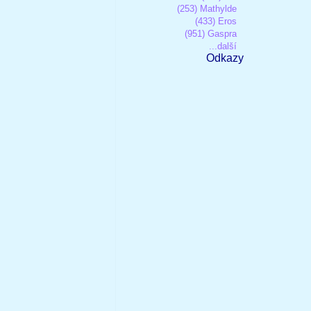
(253) Mathylde
(433) Eros
(951) Gaspra
...další
Odkazy