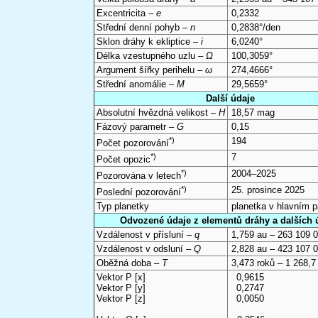
Excentricita –
e
0,2332
Střední denní pohyb –
n
0,2838°/den
Sklon dráhy k ekliptice –
i
6,0240°
Délka vzestupného uzlu –
Ω
100,3059°
Argument šířky perihelu –
ω
274,4666°
Střední anomálie –
M
29,5659°
Další údaje
Absolutní hvězdná velikost –
H
18,57 mag
Fázový parametr –
G
0,15
*)
194
Počet pozorování
*)
7
Počet opozic
*)
2004–2025
Pozorována v letech
*)
25. prosince 2025
Poslední pozorování
Typ planetky
planetka v hlavním 
Odvozené údaje z elementů dráhy a dalších 
Vzdálenost v přísluní –
q
1,759 au – 263 109 
Vzdálenost v odsluní –
Q
2,828 au – 423 107 
Oběžná doba –
T
3,473 roků – 1 268,7
Vektor P [x]
0,9615
Vektor P [y]
0,2747
Vektor P [z]
0,0050