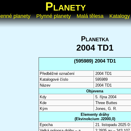
Planety
enné planety
Plynné planety
Malá tělesa
Katalogy
Planetka
2004 TD1
(595989) 2004 TD1
Předběžné označení
2004 TD1
Katalogové číslo
595989
Název
2004 TD1
Objevena
Kdy
5. října 2004
Kde
Three Buttes
Kým
Jones, G. R.
Elementy dráhy
(Ekvinokcium J2000,0)
Epocha
21. listopadu 2025 
Velká poloosa dráhy –
a
2,2935 au – 343 107