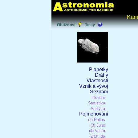
Kam
Obtížnost
Testy
Planetky
Dráhy
Vlastnosti
Vznik a vývoj
Seznam
Hledání
Statistika
Analýza
Pojmenování
(2) Pallas
(3) Juno
(4) Vesta
(243) Ida