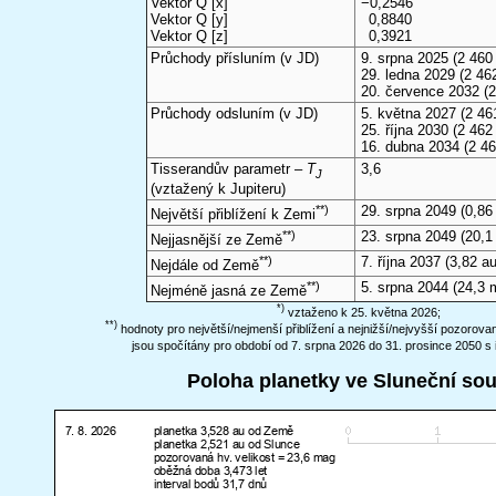
Vektor Q [x]
−0,2546
Vektor Q [y]
0,8840
Vektor Q [z]
0,3921
Průchody přísluním (v
JD
)
9. srpna 2025
(2 460 
29. ledna 2029
(2 462
20. července 2032
(2
Průchody odsluním (v
JD
)
5. května 2027
(2 46
25. října 2030
(2 462 
16. dubna 2034
(2 46
Tisserandův parametr –
T
3,6
J
(vztažený k Jupiteru)
**)
29. srpna 2049
(0,86
Největší přiblížení k Zemi
**)
23. srpna 2049
(20,1
Nejjasnější ze Země
**)
7. října 2037
(3,82 au
Nejdále od Země
**)
5. srpna 2044
(24,3 
Nejméně jasná ze Země
*)
vztaženo k 25. května 2026;
**)
hodnoty pro největší/nejmenší přiblížení a nejnižší/nejvyšší pozorov
jsou spočítány pro období od 7. srpna 2026 do 31. prosince 2050 s 
Poloha planetky ve Sluneční so