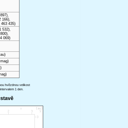
897),
 166),
 463 435)
1 532),
800),
4 069)
 au)
 mag)
)
mag)
anou hvězdnou velikost
intervalem 1 den.
ustavě