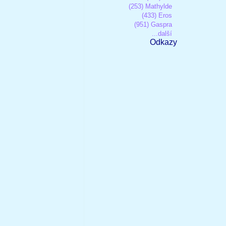
(253) Mathylde
(433) Eros
(951) Gaspra
...další
Odkazy