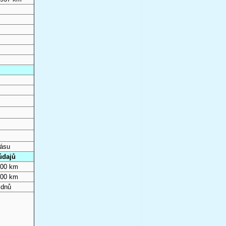
pásu
údajů
000 km
000 km
 dnů