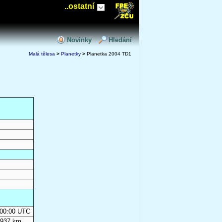
..ostatní
Novinky
Hledání
Malá tělesa
>
Planetky
>
Planetka 2004 TD1
0:00:00 UTC
 937 km