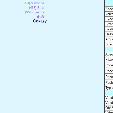
(253) Mathylde
(433) Eros
Epoc
(951) Gaspra
Velk
...další
Excen
Odkazy
Stře
Sklon
Délk
Argu
Stře
Abso
Fázo
Poče
Poče
Pozo
Posl
Typ 
Vzdál
Vzdá
Oběž
Vekto