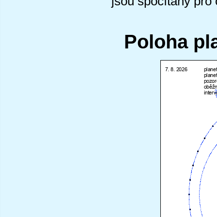
jsou spočítány pro
Poloha pl