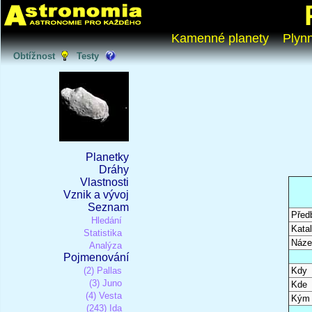
Kamenné planety
Plyn
Obtížnost
Testy
Planetky
Dráhy
Vlastnosti
Vznik a vývoj
Seznam
Před
Hledání
Katal
Statistika
Náze
Analýza
Pojmenování
(2) Pallas
Kdy
(3) Juno
Kde
(4) Vesta
Kým
(243) Ida