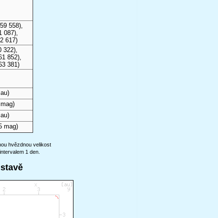
59 558),
1 087),
2 617)
 322),
61 852),
63 381)
 au)
 mag)
 au)
5 mag)
anou hvězdnou velikost
intervalem 1 den.
ustavě