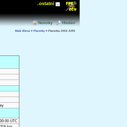
..ostatní
Novinky
Hledání
Malá tělesa
>
Planetky
>
Planetka 2004 JU56
ey
0:00:00 UTC
 316 km