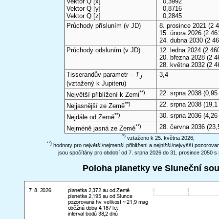
Vektor Q [x]
0,3992
Vektor Q [y]
0,8716
Vektor Q [z]
0,2845
Průchody přísluním (v
JD
)
8. prosince 2021
(2 4
15. února 2026
(2 46
24. dubna 2030
(2 46
Průchody odsluním (v
JD
)
12. ledna 2024
(2 460
20. března 2028
(2 4
28. května 2032
(2 4
Tisserandův parametr –
T
3,4
J
(vztažený k Jupiteru)
**)
22. srpna 2038
(0,95
Největší přiblížení k Zemi
**)
22. srpna 2038
(19,1
Nejjasnější ze Země
**)
30. srpna 2036
(4,26
Nejdále od Země
**)
28. června 2036
(23,
Nejméně jasná ze Země
*)
vztaženo k 25. května 2026;
**)
hodnoty pro největší/nejmenší přiblížení a nejnižší/nejvyšší pozorov
jsou spočítány pro období od 7. srpna 2026 do 31. prosince 2050 s 
Poloha planetky ve Sluneční so