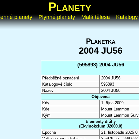
Planety
enné planety
Plynné planety
Malá tělesa
Katalogy
Planetka
2004 JU56
(595893) 2004 JU56
Předběžné označení
2004 JU56
Katalogové číslo
595893
Název
2004 JU56
Objevena
Kdy
1. října 2009
Kde
Mount Lemmon
Kým
Mount Lemmon Surv
Elementy dráhy
(Ekvinokcium J2000,0)
Epocha
21. listopadu 2025 
Velká poloosa dráhy –
a
2,5979 au – 388 637