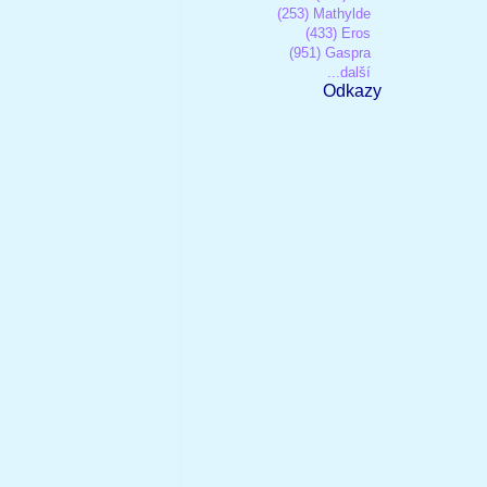
(253) Mathylde
(433) Eros
(951) Gaspra
...další
Odkazy