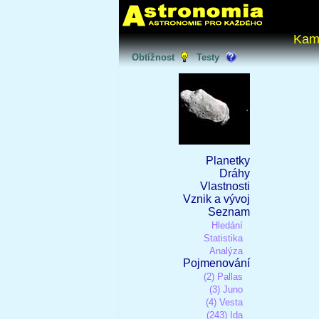
Kam
Obtížnost
Testy
Planetky
Dráhy
Vlastnosti
Vznik a vývoj
Seznam
Hledání
Statistika
Analýza
Pojmenování
(2) Pallas
(3) Juno
(4) Vesta
(243) Ida