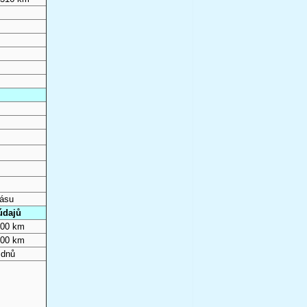
pásu
údajů
000 km
000 km
 dnů