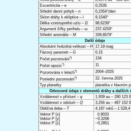
Excentricita –
e
0,2535
Střední denní pohyb –
n
0,2354°/den
Sklon dráhy k ekliptice –
i
9,1540°
Délka vzestupného uzlu –
Ω
98,6239°
Argument šířky perihelu –
ω
237,4259°
Střední anomálie –
M
339,8579°
Další údaje
Absolutní hvězdná velikost –
H
17,19 mag
Fázový parametr –
G
0,15
*)
134
Počet pozorování
*)
11
Počet opozic
*)
2004–2025
Pozorována v letech
*)
22. června 2025
Poslední pozorování
Typ planetky
planetka v hlavním 
Odvozené údaje z elementů dráhy a dalších 
Vzdálenost v přísluní –
q
1,939 au – 290 123 
Vzdálenost v odsluní –
Q
3,256 au – 487 152 
Oběžná doba –
T
4,187 roků – 1 529,4
Vektor P [x]
0,9033
Vektor P [y]
−0,3206
Vektor P [z]
−0,2851