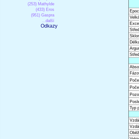
(253) Mathylde
(433) Eros
Epoc
(951) Gaspra
Velk
...další
Excen
Odkazy
Stře
Sklon
Délk
Argu
Stře
Abso
Fázo
Poče
Poče
Pozo
Posl
Typ 
Vzdál
Vzdá
Oběž
Vekto