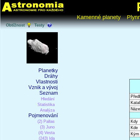
Kamenné planety
Plyn
Obtížnost
Testy
Planetky
Dráhy
Vlastnosti
Vznik a vývoj
Seznam
Před
Hledání
Katal
Statistika
Náze
Analýza
Pojmenování
(2) Pallas
Kdy
(3) Juno
Kde
(4) Vesta
Kým
(243) Ida