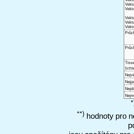
Vekto
Vekto
Vekto
Vekto
Vekto
Průc
Průc
Tiss
(vzta
Nejvě
Nejj
Nejd
Nejm
*
**)
hodnoty pro ne
p