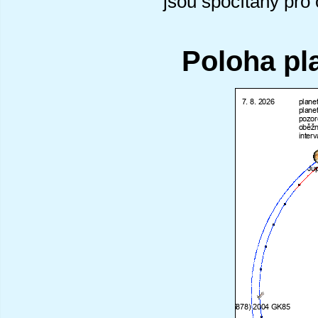
jsou spočítány pro
Poloha pl