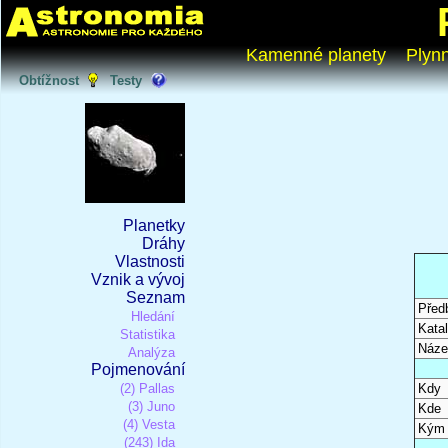
Kamenné planety
Plyn
Obtížnost
Testy
Planetky
Dráhy
Vlastnosti
Vznik a vývoj
Seznam
Před
Hledání
Katal
Statistika
Náze
Analýza
Pojmenování
(2) Pallas
Kdy
(3) Juno
Kde
(4) Vesta
Kým
(243) Ida