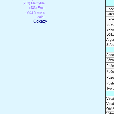
(253) Mathylde
(433) Eros
Epoc
(951) Gaspra
Velk
...další
Excen
Odkazy
Stře
Sklon
Délk
Argu
Stře
Abso
Fázo
Poče
Poče
Pozo
Posl
Typ 
Vzdál
Vzdá
Oběž
Vekto