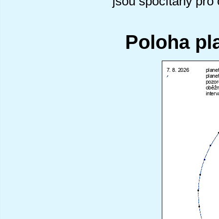
jsou spočítány pro
Poloha pl