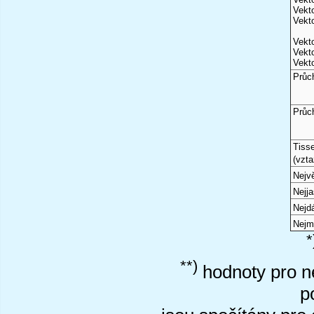
Vekto
Vekto
Vekto
Vekto
Vekto
Průc
Průc
Tiss
(vzta
Nejvě
Nejj
Nejd
Nejm
*
**)
hodnoty pro ne
p