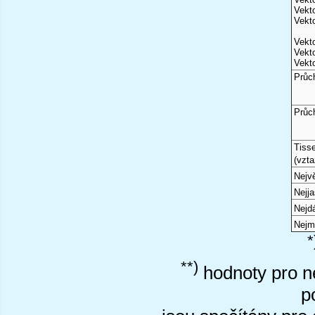
Vekto
Vekto
Vekto
Vekto
Vekto
Průc
Průc
Tiss
(vzta
Nejvě
Nejj
Nejd
Nejm
*
**)
hodnoty pro ne
p