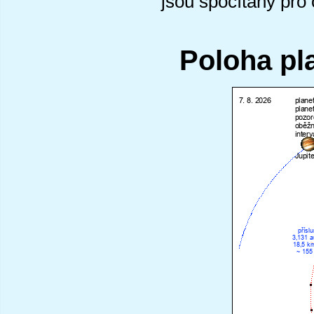
jsou spočítány pro
Poloha pl