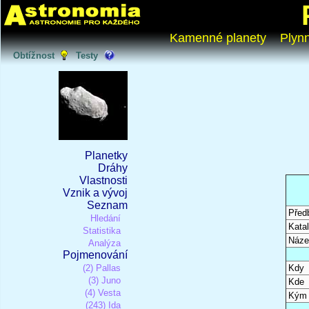
Kamenné planety
Plyn
Obtížnost
Testy
Planetky
Dráhy
Vlastnosti
Vznik a vývoj
Seznam
Před
Hledání
Katal
Statistika
Náze
Analýza
Pojmenování
(2) Pallas
Kdy
(3) Juno
Kde
(4) Vesta
Kým
(243) Ida