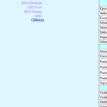
(253) Mathylde
(433) Eros
Epoc
(951) Gaspra
Velk
...další
Excen
Odkazy
Stře
Sklon
Délk
Argu
Stře
Abso
Fázo
Poče
Poče
Pozo
Posl
Typ 
Vzdál
Vzdá
Oběž
Vekto