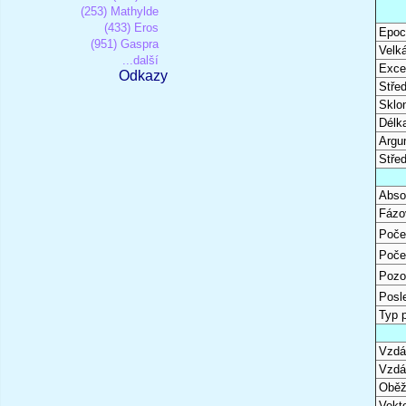
(253) Mathylde
(433) Eros
Epoc
(951) Gaspra
Velk
...další
Excen
Odkazy
Stře
Sklon
Délk
Argu
Stře
Abso
Fázo
Poče
Poče
Pozo
Posl
Typ 
Vzdál
Vzdá
Oběž
Vekto