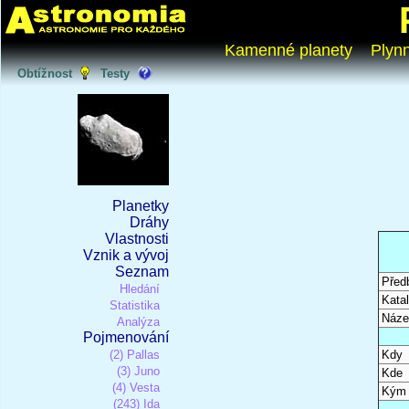
Kamenné planety
Plyn
Obtížnost
Testy
Planetky
Dráhy
Vlastnosti
Vznik a vývoj
Seznam
Před
Hledání
Katal
Statistika
Náze
Analýza
Pojmenování
(2) Pallas
Kdy
(3) Juno
Kde
(4) Vesta
Kým
(243) Ida