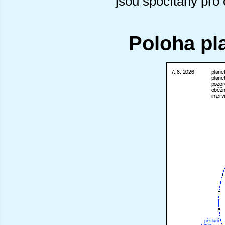
jsou spočítány pro
Poloha pl