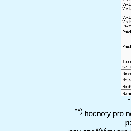
Vekto
Vekto
Vekto
Vekto
Vekto
Průc
Průc
Tiss
(vzta
Nejvě
Nejj
Nejd
Nejm
*
**)
hodnoty pro ne
p