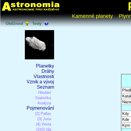
Kamenné planety
Plyn
Obtížnost
Testy
Planetky
Dráhy
Vlastnosti
Vznik a vývoj
Seznam
Před
Hledání
Katal
Statistika
Náze
Analýza
Pojmenování
(2) Pallas
Kdy
(3) Juno
Kde
(4) Vesta
Kým
(243) Ida