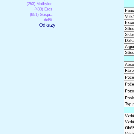
(253) Mathylde
(433) Eros
Epoc
(951) Gaspra
Velk
...další
Excen
Odkazy
Stře
Sklon
Délk
Argu
Stře
Abso
Fázo
Poče
Poče
Pozo
Posl
Typ 
Vzdál
Vzdá
Oběž
Vekto