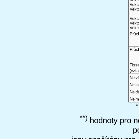
Vekto
Vekto
Vekto
Vekto
Vekto
Průc
Průc
Tiss
(vzta
Nejvě
Nejj
Nejd
Nejm
*
**)
hodnoty pro ne
p