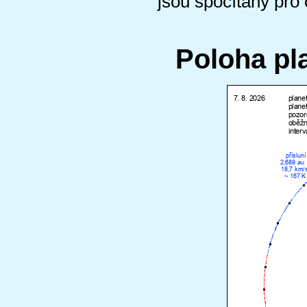
jsou spočítány pro
Poloha pl