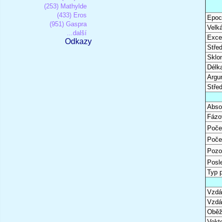
(253) Mathylde
(433) Eros
Epoc
(951) Gaspra
Velk
...další
Excen
Odkazy
Stře
Sklon
Délk
Argu
Stře
Abso
Fázo
Poče
Poče
Pozo
Posl
Typ 
Vzdál
Vzdá
Oběž
Vekto