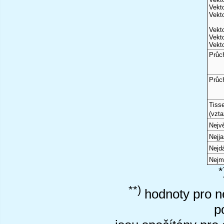
Vekto
Vekto
Vekto
Vekto
Vekto
Průc
Průc
Tiss
(vzta
Nejvě
Nejj
Nejd
Nejm
*
**)
hodnoty pro ne
p