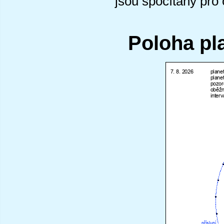
jsou spočítány pro
Poloha pl