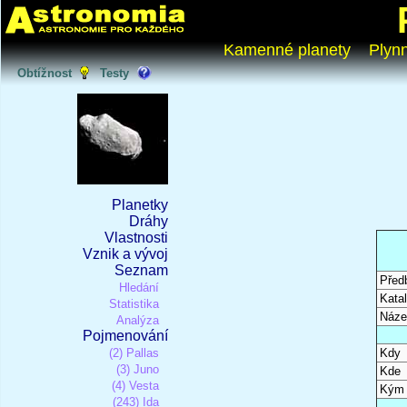
Kamenné planety
Plyn
Obtížnost
Testy
Planetky
Dráhy
Vlastnosti
Vznik a vývoj
Seznam
Před
Hledání
Katal
Statistika
Náze
Analýza
Pojmenování
(2) Pallas
Kdy
(3) Juno
Kde
(4) Vesta
Kým
(243) Ida