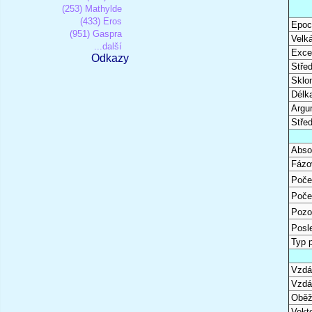
(253) Mathylde
(433) Eros
Epoc
(951) Gaspra
Velk
...další
Excen
Odkazy
Stře
Sklon
Délk
Argu
Stře
Abso
Fázo
Poče
Poče
Pozo
Posl
Typ 
Vzdál
Vzdá
Oběž
Vekto