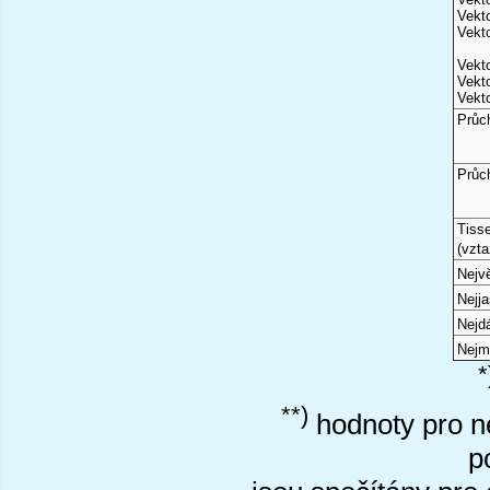
Vekto
Vekto
Vekto
Vekto
Vekto
Průc
Průc
Tiss
(vzta
Nejvě
Nejj
Nejd
Nejm
*
**)
hodnoty pro ne
p