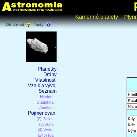
Kamenné planety
Plyn
Obtížnost
Testy
Planetky
Dráhy
Vlastnosti
Vznik a vývoj
Seznam
Před
Hledání
Katal
Statistika
Náze
Analýza
Pojmenování
(2) Pallas
Kdy
(3) Juno
Kde
(4) Vesta
Kým
(243) Ida