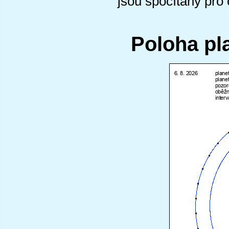
jsou spočítány pro
Poloha pl