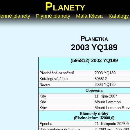
Planety
enné planety
Plynné planety
Malá tělesa
Katalogy
Planetka
2003 YQ189
(595812) 2003 YQ189
Předběžné označení
2003 YQ189
Katalogové číslo
595812
Název
2003 YQ189
Objevena
Kdy
11. října 2007
Kde
Mount Lemmon
Kým
Mount Lemmon Surv
Elementy dráhy
(Ekvinokcium J2000,0)
Epocha
21. listopadu 2025 
Velká poloosa dráhy –
a
2,7393 au – 409 790