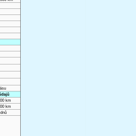
pásu
údajů
000 km
000 km
 dnů