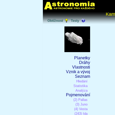
Kam
Obtížnost
Testy
Planetky
Dráhy
Vlastnosti
Vznik a vývoj
Seznam
Hledání
Statistika
Analýza
Pojmenování
(2) Pallas
(3) Juno
(4) Vesta
(243) Ida