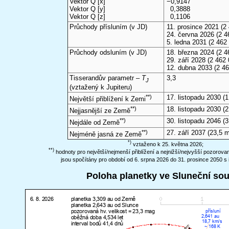
Vektor Q [x]
−0,9147
Vektor Q [y]
0,3888
Vektor Q [z]
0,1106
Průchody přísluním (v
JD
)
11. prosince 2021
(2 
24. června 2026
(2 4
5. ledna 2031
(2 462
Průchody odsluním (v
JD
)
18. března 2024
(2 4
29. září 2028
(2 462 
12. dubna 2033
(2 46
Tisserandův parametr –
T
3,3
J
(vztažený k Jupiteru)
**)
17. listopadu 2030
(1
Největší přiblížení k Zemi
**)
18. listopadu 2030
(2
Nejjasnější ze Země
**)
30. listopadu 2046
(3
Nejdále od Země
**)
27. září 2037
(23,5 
Nejméně jasná ze Země
*)
vztaženo k 25. května 2026;
**)
hodnoty pro největší/nejmenší přiblížení a nejnižší/nejvyšší pozorov
jsou spočítány pro období od 6. srpna 2026 do 31. prosince 2050 s 
Poloha planetky ve Sluneční so