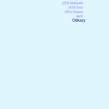
(253) Mathylde
(433) Eros
(951) Gaspra
...další
Odkazy