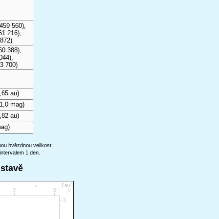
459 560),
61 216),
 872)
60 388),
044),
3 700)
,65 au)
1,0 mag)
,82 au)
mag)
anou hvězdnou velikost
intervalem 1 den.
ustavě