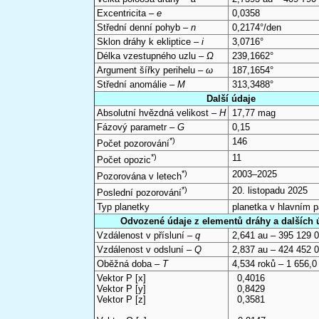
Excentricita –
e
0,0358
Střední denní pohyb –
n
0,2174°/den
Sklon dráhy k ekliptice –
i
3,0716°
Délka vzestupného uzlu –
Ω
239,1662°
Argument šířky perihelu –
ω
187,1654°
Střední anomálie –
M
313,3488°
Další údaje
Absolutní hvězdná velikost –
H
17,77 mag
Fázový parametr –
G
0,15
*)
146
Počet pozorování
*)
11
Počet opozic
*)
2003–2025
Pozorována v letech
*)
20. listopadu 2025
Poslední pozorování
Typ planetky
planetka v hlavním 
Odvozené údaje z elementů dráhy a dalších 
Vzdálenost v přísluní –
q
2,641 au – 395 129 
Vzdálenost v odsluní –
Q
2,837 au – 424 452 
Oběžná doba –
T
4,534 roků – 1 656,0
Vektor P [x]
0,4016
Vektor P [y]
0,8429
Vektor P [z]
0,3581