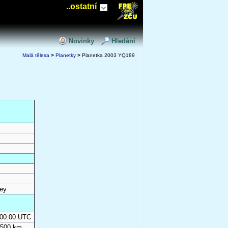
..ostatní
Novinky
Hledání
Malá tělesa
>
Planetky
>
Planetka 2003 YQ189
ey
0:00:00 UTC
 500 km