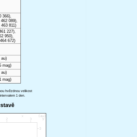
0 366),
 462 089),
 463 811)
461 227),
62 950),
 464 672)
 au)
5 mag)
 au)
1 mag)
anou hvězdnou velikost
intervalem 1 den.
ustavě