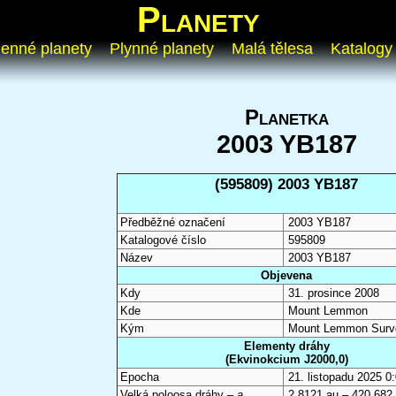
Planety
enné planety
Plynné planety
Malá tělesa
Katalogy
Planetka
2003 YB187
(595809) 2003 YB187
Předběžné označení
2003 YB187
Katalogové číslo
595809
Název
2003 YB187
Objevena
Kdy
31. prosince 2008
Kde
Mount Lemmon
Kým
Mount Lemmon Surv
Elementy dráhy
(Ekvinokcium J2000,0)
Epocha
21. listopadu 2025 
Velká poloosa dráhy –
a
2,8121 au – 420 682