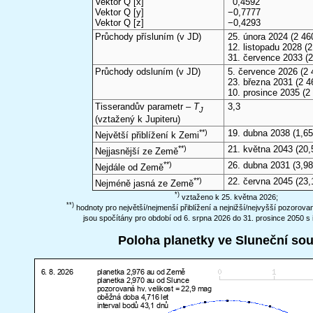
Vektor Q [x]
0,4592
Vektor Q [y]
−0,7777
Vektor Q [z]
−0,4293
Průchody přísluním (v
JD
)
25. února 2024
(2 46
12. listopadu 2028
(2
31. července 2033
(2
Průchody odsluním (v
JD
)
5. července 2026
(2 
23. března 2031
(2 4
10. prosince 2035
(2
Tisserandův parametr –
T
3,3
J
(vztažený k Jupiteru)
**)
19. dubna 2038
(1,65
Největší přiblížení k Zemi
**)
21. května 2043
(20,
Nejjasnější ze Země
**)
26. dubna 2031
(3,98
Nejdále od Země
**)
22. června 2045
(23,
Nejméně jasná ze Země
*)
vztaženo k 25. května 2026;
**)
hodnoty pro největší/nejmenší přiblížení a nejnižší/nejvyšší pozorov
jsou spočítány pro období od 6. srpna 2026 do 31. prosince 2050 s 
Poloha planetky ve Sluneční so