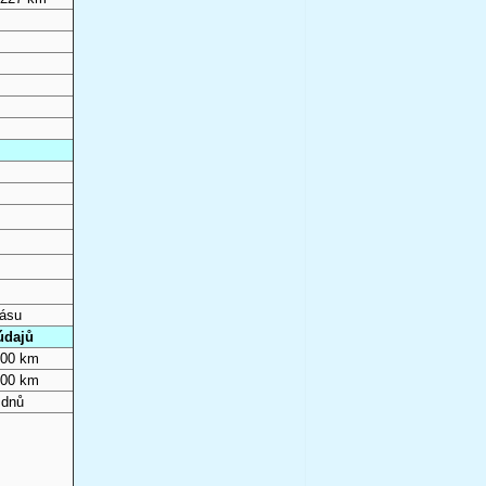
pásu
údajů
000 km
000 km
 dnů