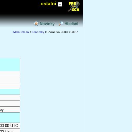
..ostatní
Novinky
Hledání
Malá tělesa
>
Planetky
>
Planetka 2003 YB187
ey
0:00:00 UTC
 227 km