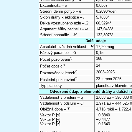
Excentricita –
e
0,0567
Střední denní pohyb –
n
0,2090°/den
Sklon dráhy k ekliptice –
i
5,7833°
Délka vzestupného uzlu –
Ω
60,5294°
Argument šířky perihelu –
ω
147,0433°
Střední anomálie –
M
132,8076°
Další údaje
Absolutní hvězdná velikost –
H
17,20 mag
Fázový parametr –
G
0,15
*)
168
Počet pozorování
*)
14
Počet opozic
*)
2003–2025
Pozorována v letech
*)
23. srpna 2025
Poslední pozorování
Typ planetky
planetka v hlavním 
Odvozené údaje z elementů dráhy a dalších 
Vzdálenost v přísluní –
q
2,653 au – 396 838 
Vzdálenost v odsluní –
Q
2,971 au – 444 526 
Oběžná doba –
T
4,716 roků – 1 722,4
Vektor P [x]
−0,8840
Vektor P [y]
−0,4477
Vektor P [z]
−0,1343