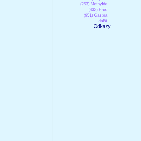
(253) Mathylde
(433) Eros
(951) Gaspra
...další
Odkazy