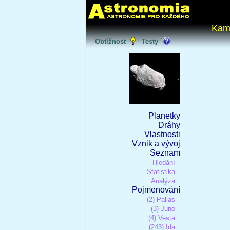
Kam
Obtížnost
Testy
Planetky
Dráhy
Vlastnosti
Vznik a vývoj
Seznam
Hledání
Statistika
Analýza
Pojmenování
(2) Pallas
(3) Juno
(4) Vesta
(243) Ida