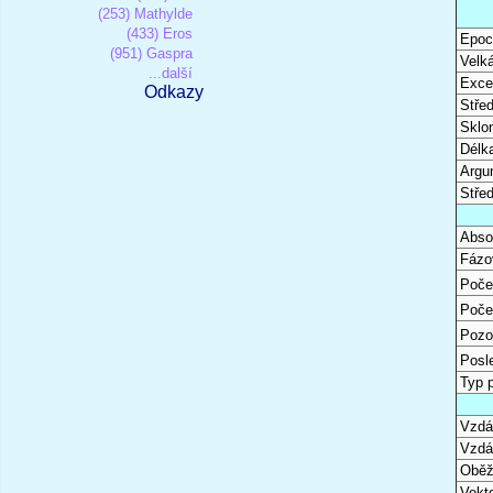
(253) Mathylde
(433) Eros
Epoc
(951) Gaspra
Velk
...další
Excen
Odkazy
Stře
Sklon
Délk
Argu
Stře
Abso
Fázo
Poče
Poče
Pozo
Posl
Typ 
Vzdál
Vzdá
Oběž
Vekto