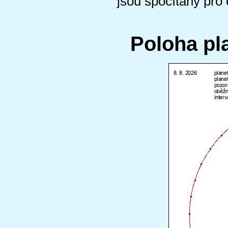
jsou spočítány pro
Poloha pl