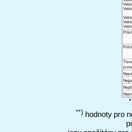
Vekto
Vekto
Vekto
Vekto
Vekto
Průc
Průc
Tiss
(vzta
Nejvě
Nejj
Nejd
Nejm
*
**)
hodnoty pro ne
p