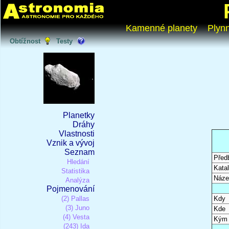
Kamenné planety
Plyn
Obtížnost
Testy
Planetky
Dráhy
Vlastnosti
Vznik a vývoj
Seznam
Před
Hledání
Katal
Statistika
Náze
Analýza
Pojmenování
(2) Pallas
Kdy
(3) Juno
Kde
(4) Vesta
Kým
(243) Ida