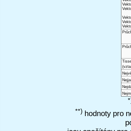
Vekto
Vekto
Vekto
Vekto
Vekto
Průc
Průc
Tiss
(vzta
Nejvě
Nejj
Nejd
Nejm
*
**)
hodnoty pro ne
p