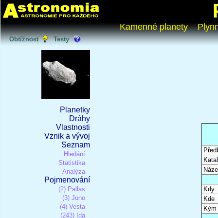
Kamenné planety
Plyn
Obtížnost
Testy
Planetky
Dráhy
Vlastnosti
Vznik a vývoj
Seznam
Před
Hledání
Katal
Statistika
Náze
Analýza
Pojmenování
(2) Pallas
Kdy
(3) Juno
Kde
(4) Vesta
Kým
(243) Ida