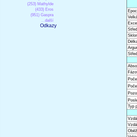
(253) Mathylde
(433) Eros
Epoc
(951) Gaspra
Velk
...další
Excen
Odkazy
Stře
Sklon
Délk
Argu
Stře
Abso
Fázo
Poče
Poče
Pozo
Posl
Typ 
Vzdál
Vzdá
Oběž
Vekto