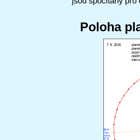
jsou spočítány pro
Poloha pl