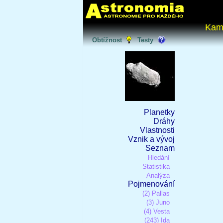
Kam
Obtížnost
Testy
Planetky
Dráhy
Vlastnosti
Vznik a vývoj
Seznam
Hledání
Statistika
Analýza
Pojmenování
(2) Pallas
(3) Juno
(4) Vesta
(243) Ida