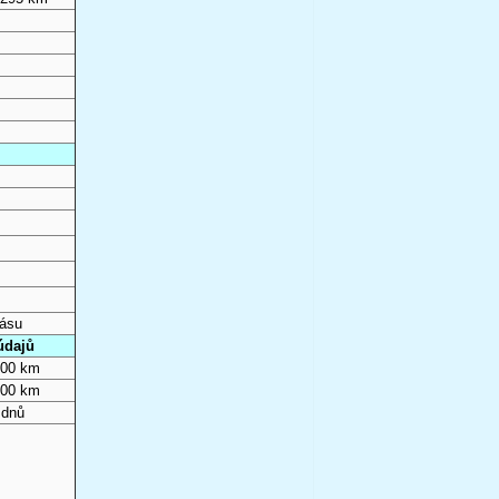
pásu
údajů
000 km
000 km
 dnů