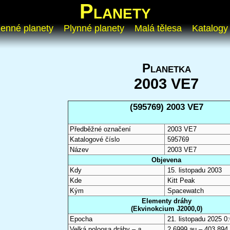
Planety
enné planety
Plynné planety
Malá tělesa
Katalogy
Planetka
2003 VE7
(595769) 2003 VE7
Předběžné označení
2003 VE7
Katalogové číslo
595769
Název
2003 VE7
Objevena
Kdy
15. listopadu 2003
Kde
Kitt Peak
Kým
Spacewatch
Elementy dráhy
(Ekvinokcium J2000,0)
Epocha
21. listopadu 2025 
Velká poloosa dráhy –
a
2,6999 au – 403 894