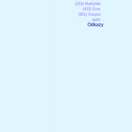
(253) Mathylde
(433) Eros
(951) Gaspra
...další
Odkazy