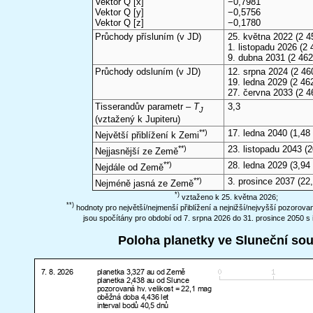
Vektor Q [x]
−0,7981
Vektor Q [y]
−0,5756
Vektor Q [z]
−0,1780
Průchody přísluním (v
JD
)
25. května 2022
(2 4
1. listopadu 2026
(2 
9. dubna 2031
(2 462
Průchody odsluním (v
JD
)
12. srpna 2024
(2 46
19. ledna 2029
(2 462
27. června 2033
(2 4
Tisserandův parametr –
T
3,3
J
(vztažený k Jupiteru)
**)
17. ledna 2040
(1,48 
Největší přiblížení k Zemi
**)
23. listopadu 2043
(2
Nejjasnější ze Země
**)
28. ledna 2029
(3,94 
Nejdále od Země
**)
3. prosince 2037
(22
Nejméně jasná ze Země
*)
vztaženo k 25. května 2026;
**)
hodnoty pro největší/nejmenší přiblížení a nejnižší/nejvyšší pozorov
jsou spočítány pro období od 7. srpna 2026 do 31. prosince 2050 s 
Poloha planetky ve Sluneční so