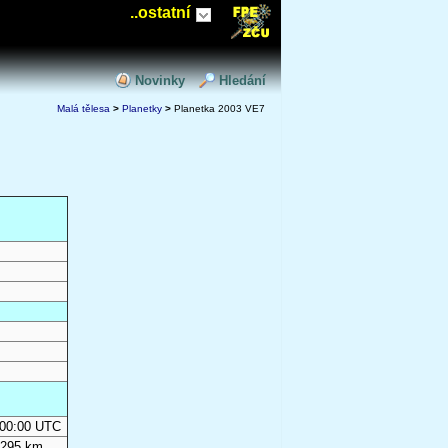
..ostatní
Novinky
Hledání
Malá tělesa
>
Planetky
>
Planetka 2003 VE7
0:00:00 UTC
 295 km