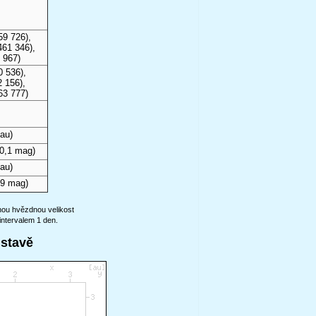
59 726),
461 346),
 967)
0 536),
 156),
63 777)
au)
0,1 mag)
au)
,9 mag)
anou hvězdnou velikost
intervalem 1 den.
ustavě