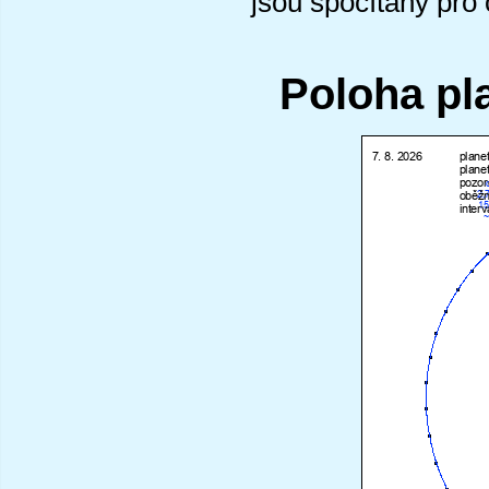
jsou spočítány pro
Poloha pl