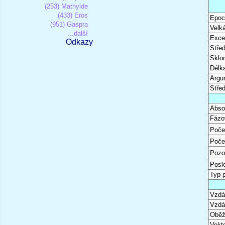
(253) Mathylde
(433) Eros
Epoc
(951) Gaspra
Velk
...další
Excen
Odkazy
Stře
Sklon
Délk
Argu
Stře
Abso
Fázo
Poče
Poče
Pozo
Posl
Typ 
Vzdál
Vzdá
Oběž
Vekto