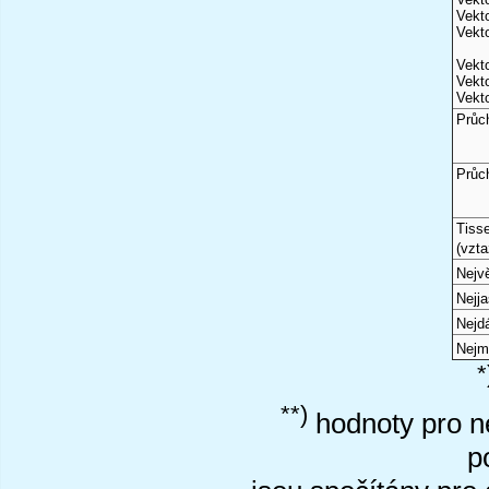
Vekto
Vekto
Vekto
Vekto
Vekto
Průc
Průc
Tiss
(vzta
Nejvě
Nejj
Nejd
Nejm
*
**)
hodnoty pro ne
p