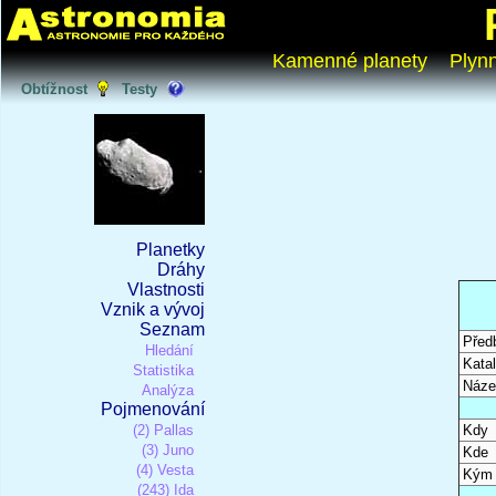
Kamenné planety
Plyn
Obtížnost
Testy
Planetky
Dráhy
Vlastnosti
Vznik a vývoj
Seznam
Před
Hledání
Katal
Statistika
Náze
Analýza
Pojmenování
(2) Pallas
Kdy
(3) Juno
Kde
(4) Vesta
Kým
(243) Ida