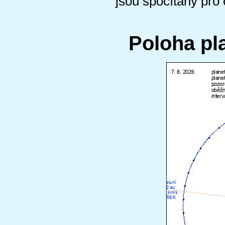
jsou spočítány pro
Poloha pl