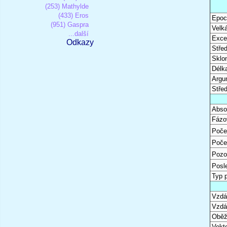
(253) Mathylde
(433) Eros
Epoc
(951) Gaspra
Velk
...další
Excen
Odkazy
Stře
Sklon
Délk
Argu
Stře
Abso
Fázo
Poče
Poče
Pozo
Posl
Typ 
Vzdál
Vzdá
Oběž
Vekto