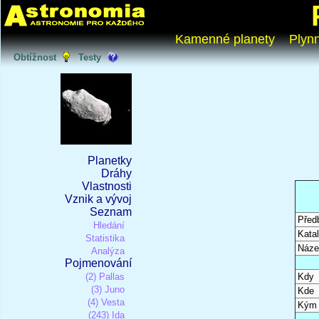
Kamenné planety
Plyn
Obtížnost
Testy
Planetky
Dráhy
Vlastnosti
Vznik a vývoj
Seznam
Před
Hledání
Katal
Statistika
Náze
Analýza
Pojmenování
(2) Pallas
Kdy
(3) Juno
Kde
(4) Vesta
Kým
(243) Ida