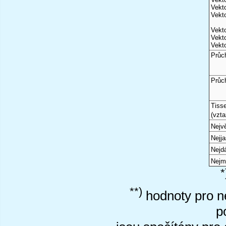
Vekto
Vekto
Vekto
Vekto
Vekto
Průc
Průc
Tiss
(vzta
Nejvě
Nejj
Nejd
Nejm
*
**)
hodnoty pro ne
p