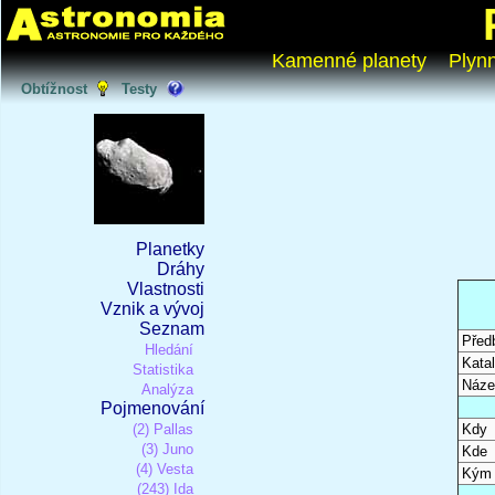
Kamenné planety
Plyn
Obtížnost
Testy
Planetky
Dráhy
Vlastnosti
Vznik a vývoj
Seznam
Před
Hledání
Katal
Statistika
Náze
Analýza
Pojmenování
(2) Pallas
Kdy
(3) Juno
Kde
(4) Vesta
Kým
(243) Ida