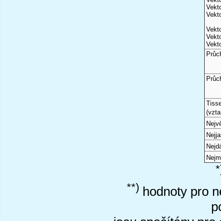
Vekto
Vekto
Vekto
Vekto
Vekto
Průc
Průc
Tiss
(vzta
Nejvě
Nejj
Nejd
Nejm
*
**)
hodnoty pro ne
p