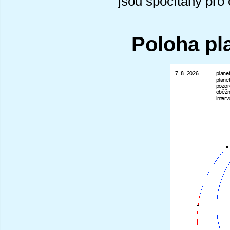
jsou spočítány pro
Poloha pl