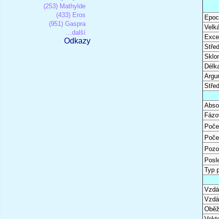
(253) Mathylde
(433) Eros
Epoc
(951) Gaspra
Velk
...další
Excen
Odkazy
Stře
Sklon
Délk
Argu
Stře
Abso
Fázo
Poče
Poče
Pozo
Posl
Typ 
Vzdál
Vzdá
Oběž
Vekto