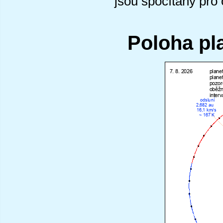
jsou spočítány pro
Poloha pl