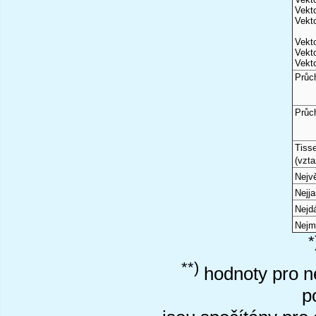
Vekto
Vekto
Vekto
Vekto
Vekto
Průc
Průc
Tiss
(vzta
Nejvě
Nejj
Nejd
Nejm
*
**)
hodnoty pro ne
p