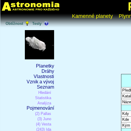
Kamenné planety
Plyn
Obtížnost
Testy
Planetky
Dráhy
Vlastnosti
Vznik a vývoj
Seznam
Před
Hledání
Katal
Statistika
Náze
Analýza
Pojmenování
(2) Pallas
Kdy
(3) Juno
Kde
(4) Vesta
Kým
(243) Ida