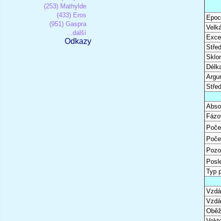
(253) Mathylde
(433) Eros
Epoc
(951) Gaspra
Velk
...další
Excen
Odkazy
Stře
Sklon
Délk
Argu
Stře
Abso
Fázo
Poče
Poče
Pozo
Posl
Typ 
Vzdál
Vzdá
Oběž
Vekto