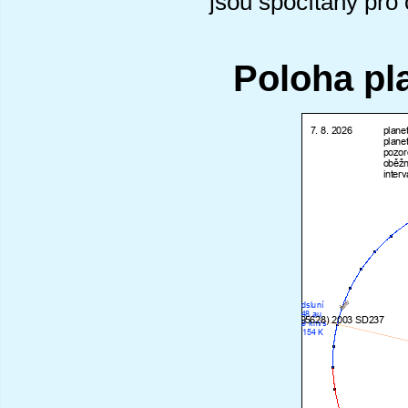
jsou spočítány pro
Poloha pl