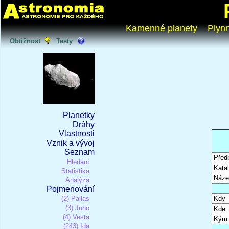
Kamenné planety
Plyn
Obtížnost
Testy
Planetky
Dráhy
Vlastnosti
Vznik a vývoj
Seznam
Před
Hledání
Katal
Statistika
Náze
Analýza
Pojmenování
(2) Pallas
Kdy
(3) Juno
Kde
(4) Vesta
Kým
(243) Ida