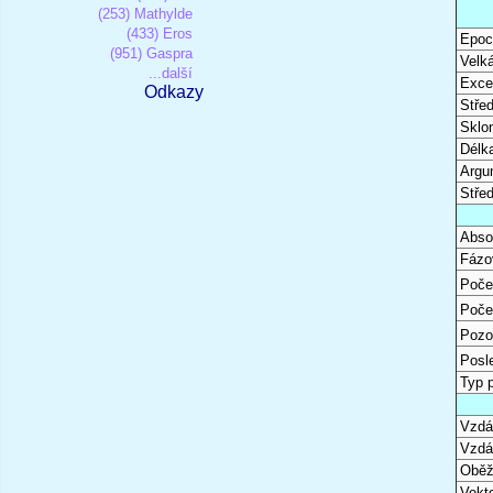
(253) Mathylde
(433) Eros
Epoc
(951) Gaspra
Velk
...další
Excen
Odkazy
Stře
Sklon
Délk
Argu
Stře
Abso
Fázo
Poče
Poče
Pozo
Posl
Typ 
Vzdál
Vzdá
Oběž
Vekto