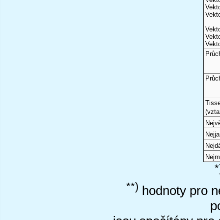
Vekto
Vekto
Vekto
Vekto
Vekto
Průc
Průc
Tiss
(vzta
Nejvě
Nejj
Nejd
Nejm
*
**)
hodnoty pro ne
p