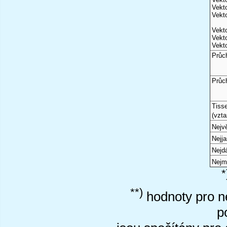
Vekto
Vekto
Vekto
Vekto
Vekto
Průc
Průc
Tiss
(vzta
Nejvě
Nejj
Nejd
Nejm
*
**)
hodnoty pro ne
p