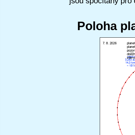
jsou spočítány pro
Poloha pl