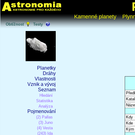
Kamenné planety
Plyn
Obtížnost
Testy
Planetky
Dráhy
Vlastnosti
Vznik a vývoj
Seznam
Před
Hledání
Katal
Statistika
Náze
Analýza
Pojmenování
(2) Pallas
Kdy
(3) Juno
Kde
(4) Vesta
Kým
(243) Ida