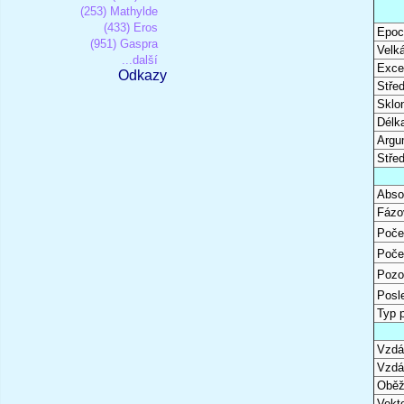
(253) Mathylde
(433) Eros
Epoc
(951) Gaspra
Velk
...další
Excen
Odkazy
Stře
Sklon
Délk
Argu
Stře
Abso
Fázo
Poče
Poče
Pozo
Posl
Typ 
Vzdál
Vzdá
Oběž
Vekto