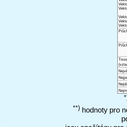
Vekto
Vekto
Vekto
Vekto
Vekto
Průc
Průc
Tiss
(vzta
Nejvě
Nejj
Nejd
Nejm
*
**)
hodnoty pro ne
p