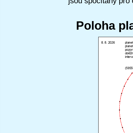
jsou spočítány pro
Poloha pl