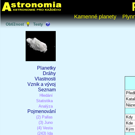
Kamenné planety
Plyn
Obtížnost
Testy
Planetky
Dráhy
Vlastnosti
Vznik a vývoj
Seznam
Před
Hledání
Katal
Statistika
Náze
Analýza
Pojmenování
(2) Pallas
Kdy
(3) Juno
Kde
(4) Vesta
Kým
(243) Ida