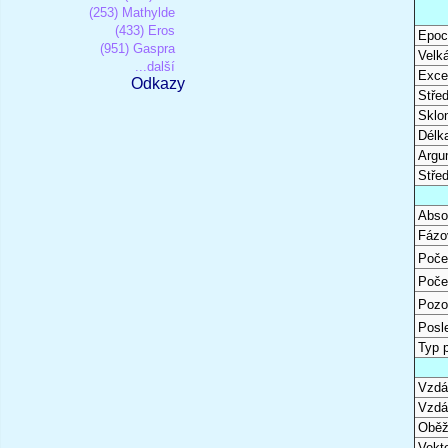
(253) Mathylde
(433) Eros
Epoc
(951) Gaspra
Velk
...další
Excen
Odkazy
Stře
Sklon
Délk
Argu
Stře
Abso
Fázo
Poče
Poče
Pozo
Posl
Typ 
Vzdál
Vzdá
Oběž
Vekto