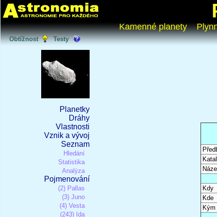
Kamenné planety
Plyn
Obtížnost
Testy
Planetky
Dráhy
Vlastnosti
Vznik a vývoj
Seznam
Před
Hledání
Katal
Statistika
Náze
Analýza
Pojmenování
(2) Pallas
Kdy
(3) Juno
Kde
(4) Vesta
Kým
(243) Ida