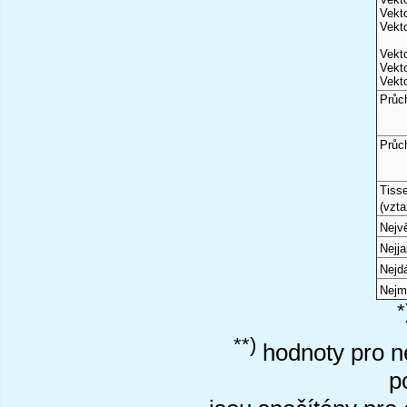
Vekto
Vekto
Vekto
Vekto
Vekto
Průc
Průc
Tiss
(vzta
Nejvě
Nejj
Nejd
Nejm
*
**)
hodnoty pro ne
p