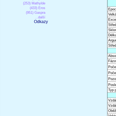
(253) Mathylde
(433) Eros
Epoc
(951) Gaspra
Velk
...další
Excen
Odkazy
Stře
Sklon
Délk
Argu
Stře
Abso
Fázo
Poče
Poče
Pozo
Posl
Typ 
Vzdál
Vzdá
Oběž
Vekto