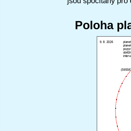
jsou spočítány pro
Poloha pl