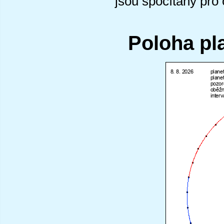
jsou spočítány pro
Poloha pl