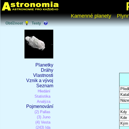
Kamenné planety
Plyn
Obtížnost
Testy
Planetky
Dráhy
Vlastnosti
Vznik a vývoj
Seznam
Před
Hledání
Katal
Statistika
Náze
Analýza
Pojmenování
(2) Pallas
Kdy
(3) Juno
Kde
(4) Vesta
Kým
(243) Ida