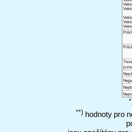
Vekto
Vekto
Vekto
Vekto
Vekto
Průc
Průc
Tiss
(vzta
Nejvě
Nejj
Nejd
Nejm
*
**)
hodnoty pro ne
p