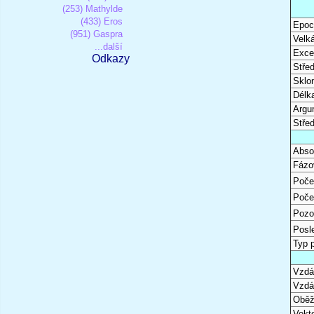
(253) Mathylde
(433) Eros
Epoc
(951) Gaspra
Velk
...další
Excen
Odkazy
Stře
Sklon
Délk
Argu
Stře
Abso
Fázo
Poče
Poče
Pozo
Posl
Typ 
Vzdál
Vzdá
Oběž
Vekto