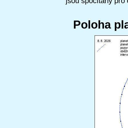
jsou spočítány pro
Poloha pl