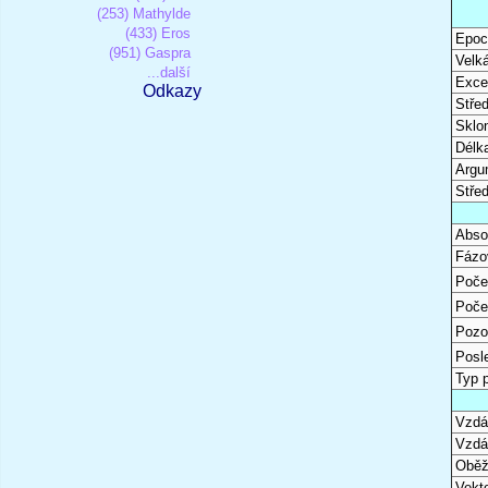
(253) Mathylde
(433) Eros
Epoc
(951) Gaspra
Velk
...další
Excen
Odkazy
Stře
Sklon
Délk
Argu
Stře
Abso
Fázo
Poče
Poče
Pozo
Posl
Typ 
Vzdál
Vzdá
Oběž
Vekto