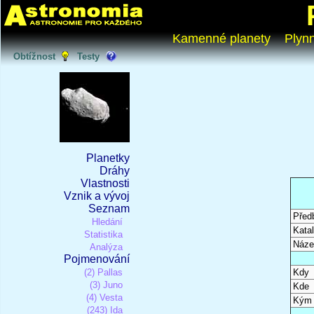
Kamenné planety
Plyn
Obtížnost
Testy
Planetky
Dráhy
Vlastnosti
Vznik a vývoj
Seznam
Před
Hledání
Katal
Statistika
Náze
Analýza
Pojmenování
(2) Pallas
Kdy
(3) Juno
Kde
(4) Vesta
Kým
(243) Ida