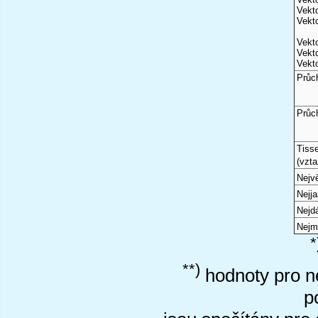
Vekto
Vekto
Vekto
Vekto
Vekto
Průc
Průc
Tiss
(vzta
Nejvě
Nejj
Nejd
Nejm
*
**)
hodnoty pro ne
p