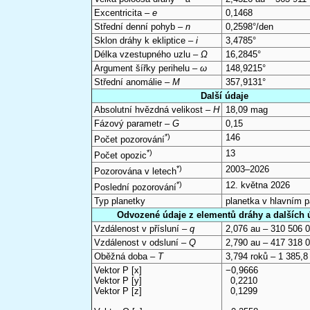
Excentricita –
e
0,1468
Střední denní pohyb –
n
0,2598°/den
Sklon dráhy k ekliptice –
i
3,4785°
Délka vzestupného uzlu –
Ω
16,2845°
Argument šířky perihelu –
ω
148,9215°
Střední anomálie –
M
357,9131°
Další údaje
Absolutní hvězdná velikost –
H
18,09 mag
Fázový parametr –
G
0,15
*)
146
Počet pozorování
*)
13
Počet opozic
*)
2003–2026
Pozorována v letech
*)
12. května 2026
Poslední pozorování
Typ planetky
planetka v hlavním 
Odvozené údaje z elementů dráhy a dalších 
Vzdálenost v přísluní –
q
2,076 au – 310 506 
Vzdálenost v odsluní –
Q
2,790 au – 417 318 
Oběžná doba –
T
3,794 roků – 1 385,8
Vektor P [x]
−0,9666
Vektor P [y]
0,2210
Vektor P [z]
0,1299