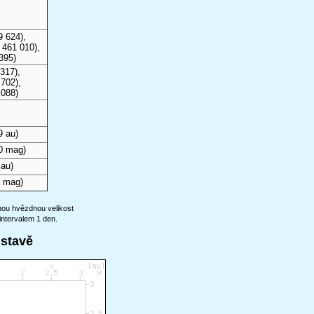
9 624),
 461 010),
395)
317),
702),
 088)
9 au)
0 mag)
 au)
8 mag)
anou hvězdnou velikost
intervalem 1 den.
ustavě