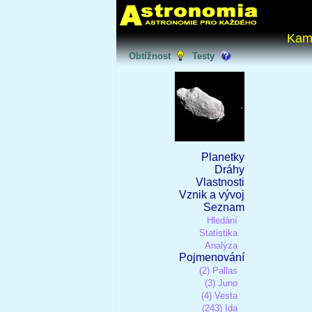
Kam
Obtížnost
Testy
Planetky
Dráhy
Vlastnosti
Vznik a vývoj
Seznam
Hledání
Statistika
Analýza
Pojmenování
(2) Pallas
(3) Juno
(4) Vesta
(243) Ida