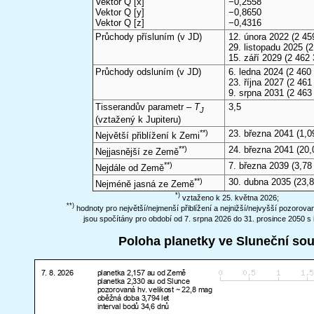
Vektor Q [x]
−0,2558
Vektor Q [y]
−0,8650
Vektor Q [z]
−0,4316
Průchody přísluním (v
JD
)
12. února 2022
(2 45
29. listopadu 2025
(2
15. září 2029
(2 462 
Průchody odsluním (v
JD
)
6. ledna 2024
(2 460 
23. října 2027
(2 461 
9. srpna 2031
(2 463
Tisserandův parametr –
T
3,5
J
(vztažený k Jupiteru)
**)
23. března 2041
(1,0
Největší přiblížení k Zemi
**)
24. března 2041
(20,
Nejjasnější ze Země
**)
7. března 2039
(3,78
Nejdále od Země
**)
30. dubna 2035
(23,
Nejméně jasná ze Země
*)
vztaženo k 25. května 2026;
**)
hodnoty pro největší/nejmenší přiblížení a nejnižší/nejvyšší pozorov
jsou spočítány pro období od 7. srpna 2026 do 31. prosince 2050 s 
Poloha planetky ve Sluneční so