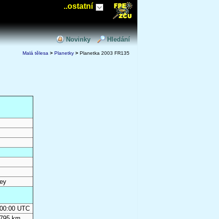
..ostatní
Novinky
Hledání
Malá tělesa
>
Planetky
>
Planetka 2003 FR135
ey
0:00:00 UTC
 795 km