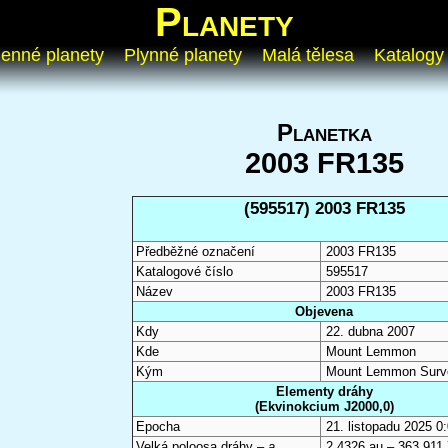
Planety
enné planety
Plynné planety
Malá tělesa
Katalogy
Planetka
2003 FR135
(595517) 2003 FR135
Předběžné označení
2003 FR135
Katalogové číslo
595517
Název
2003 FR135
Objevena
Kdy
22. dubna 2007
Kde
Mount Lemmon
Kým
Mount Lemmon Surv
Elementy dráhy
(Ekvinokcium J2000,0)
Epocha
21. listopadu 2025 
Velká poloosa dráhy –
a
2,4326 au – 363 911