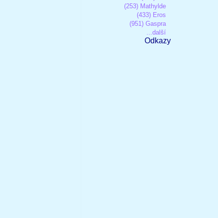
(253) Mathylde
(433) Eros
(951) Gaspra
...další
Odkazy