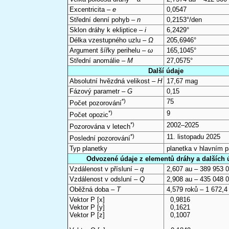
Excentricita –
e
0,0547
Střední denní pohyb –
n
0,2153°/den
Sklon dráhy k ekliptice –
i
6,2429°
Délka vzestupného uzlu –
Ω
205,6946°
Argument šířky perihelu –
ω
165,1045°
Střední anomálie –
M
27,0575°
Další údaje
Absolutní hvězdná velikost –
H
17,67 mag
Fázový parametr –
G
0,15
*)
75
Počet pozorování
*)
9
Počet opozic
*)
2002–2025
Pozorována v letech
*)
11. listopadu 2025
Poslední pozorování
Typ planetky
planetka v hlavním 
Odvozené údaje z elementů dráhy a dalších 
Vzdálenost v přísluní –
q
2,607 au – 389 953 
Vzdálenost v odsluní –
Q
2,908 au – 435 048 
Oběžná doba –
T
4,579 roků – 1 672,4
Vektor P [x]
0,9816
Vektor P [y]
0,1621
Vektor P [z]
0,1007