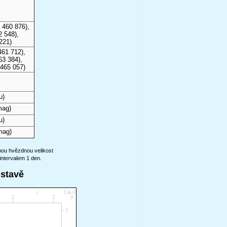
 460 876),
2 548),
221)
461 712),
63 384),
 465 057)
u)
mag)
u)
mag)
anou hvězdnou velikost
intervalem 1 den.
ustavě