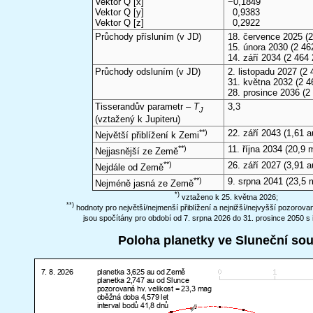
Vektor Q [x]
−0,1849
Vektor Q [y]
0,9383
Vektor Q [z]
0,2922
Průchody přísluním (v
JD
)
18. července 2025
(2
15. února 2030
(2 46
14. září 2034
(2 464 
Průchody odsluním (v
JD
)
2. listopadu 2027
(2 
31. května 2032
(2 4
28. prosince 2036
(2
Tisserandův parametr –
T
3,3
J
(vztažený k Jupiteru)
**)
22. září 2043
(1,61 a
Největší přiblížení k Zemi
**)
11. října 2034
(20,9 
Nejjasnější ze Země
**)
26. září 2027
(3,91 a
Nejdále od Země
**)
9. srpna 2041
(23,5 
Nejméně jasná ze Země
*)
vztaženo k 25. května 2026;
**)
hodnoty pro největší/nejmenší přiblížení a nejnižší/nejvyšší pozorov
jsou spočítány pro období od 7. srpna 2026 do 31. prosince 2050 s 
Poloha planetky ve Sluneční so