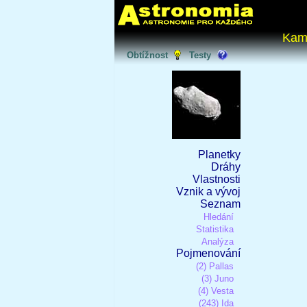
Kam
Obtížnost
Testy
Planetky
Dráhy
Vlastnosti
Vznik a vývoj
Seznam
Hledání
Statistika
Analýza
Pojmenování
(2) Pallas
(3) Juno
(4) Vesta
(243) Ida