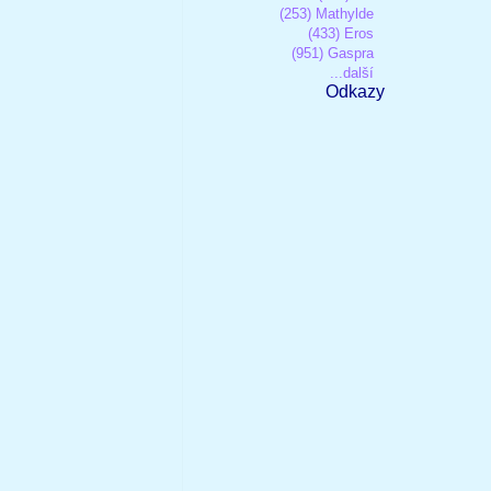
(253) Mathylde
(433) Eros
(951) Gaspra
...další
Odkazy