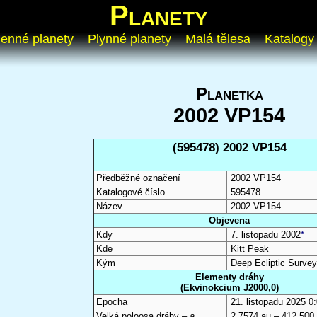
Planety
enné planety
Plynné planety
Malá tělesa
Katalogy
Planetka
2002 VP154
(595478) 2002 VP154
Předběžné označení
2002 VP154
Katalogové číslo
595478
Název
2002 VP154
Objevena
Kdy
7. listopadu 2002
*
Kde
Kitt Peak
Kým
Deep Ecliptic Surve
Elementy dráhy
(Ekvinokcium J2000,0)
Epocha
21. listopadu 2025 
Velká poloosa dráhy –
a
2,7574 au – 412 500