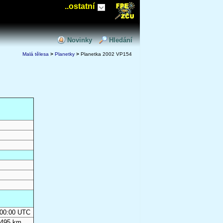
..ostatní
Novinky
Hledání
Malá tělesa
>
Planetky
>
Planetka 2002 VP154
y
0:00:00 UTC
 495 km