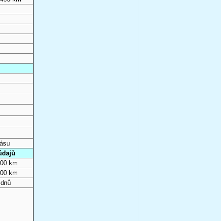
pásu
údajů
000 km
000 km
 dnů