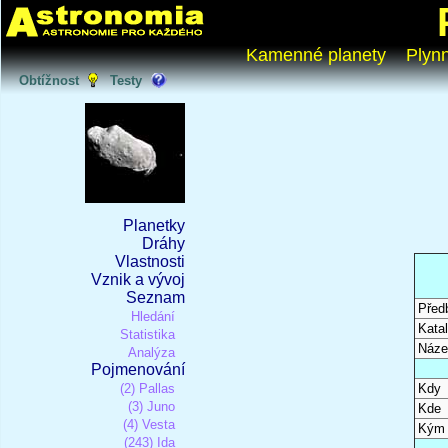
Kamenné planety
Plyn
Obtížnost
Testy
Planetky
Dráhy
Vlastnosti
Vznik a vývoj
Seznam
Před
Hledání
Katal
Statistika
Náze
Analýza
Pojmenování
(2) Pallas
Kdy
(3) Juno
Kde
(4) Vesta
Kým
(243) Ida