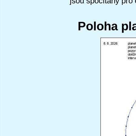
jsou spočítány pro
Poloha pl