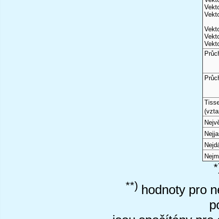
Vekto
Vekto
Vekto
Vekto
Vekto
Průc
Průc
Tiss
(vzta
Nejvě
Nejj
Nejd
Nejm
*
**)
hodnoty pro ne
p