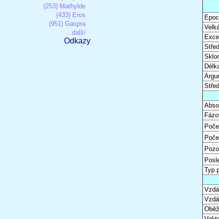
(253) Mathylde
(433) Eros
Epoc
(951) Gaspra
Velk
...další
Excen
Odkazy
Stře
Sklon
Délk
Argu
Stře
Abso
Fázo
Poče
Poče
Pozo
Posl
Typ 
Vzdál
Vzdá
Oběž
Vekto