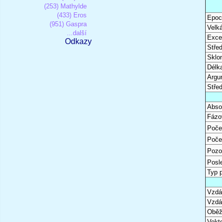
(253) Mathylde
(433) Eros
Epoc
(951) Gaspra
Velk
...další
Excen
Odkazy
Stře
Sklon
Délk
Argu
Stře
Abso
Fázo
Poče
Poče
Pozo
Posl
Typ 
Vzdál
Vzdá
Oběž
Vekto