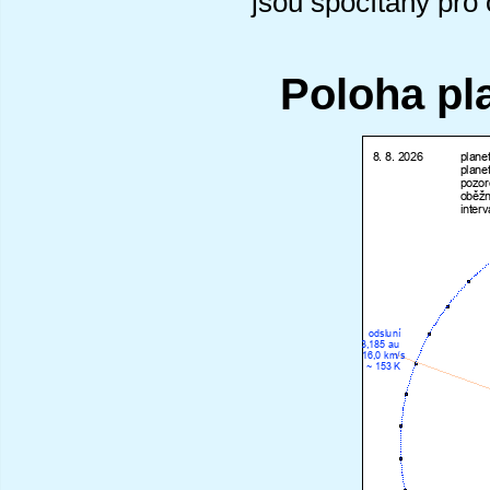
jsou spočítány pro
Poloha pl