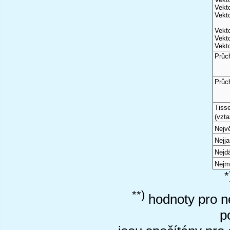
Vekto
Vekto
Vekto
Vekto
Vekto
Průc
Průc
Tiss
(vzta
Nejvě
Nejj
Nejd
Nejm
*
**)
hodnoty pro ne
p