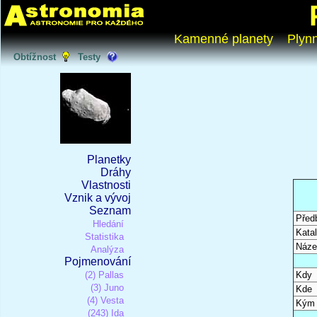
Kamenné planety
Plyn
Obtížnost
Testy
Planetky
Dráhy
Vlastnosti
Vznik a vývoj
Seznam
Před
Hledání
Katal
Statistika
Náze
Analýza
Pojmenování
(2) Pallas
Kdy
(3) Juno
Kde
(4) Vesta
Kým
(243) Ida