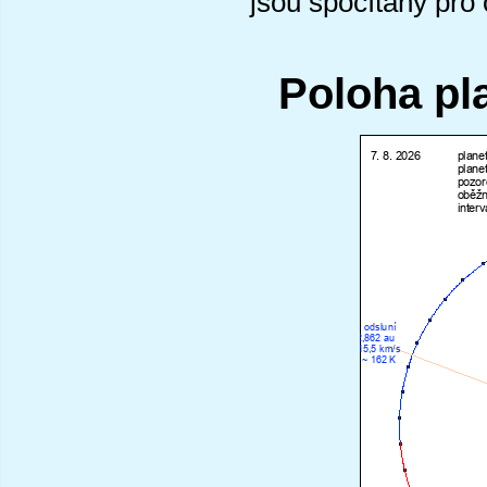
jsou spočítány pro
Poloha pl