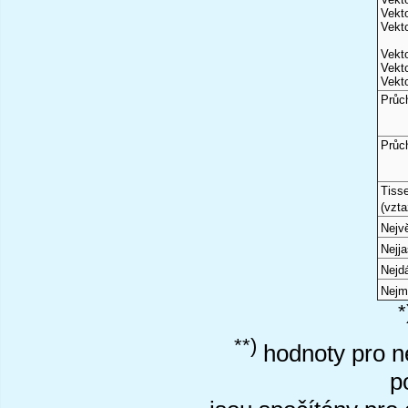
Vekto
Vekto
Vekto
Vekto
Vekto
Průc
Průc
Tiss
(vzta
Nejvě
Nejj
Nejd
Nejm
*
**)
hodnoty pro ne
p