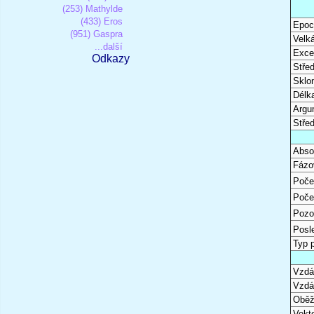
(253) Mathylde
(433) Eros
Epoc
(951) Gaspra
Velk
...další
Excen
Odkazy
Stře
Sklon
Délk
Argu
Stře
Abso
Fázo
Poče
Poče
Pozo
Posl
Typ 
Vzdál
Vzdá
Oběž
Vekto