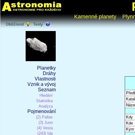
Kamenné planety
Plyn
Obtížnost
Testy
Planetky
Dráhy
Vlastnosti
Vznik a vývoj
Seznam
Před
Hledání
Katal
Statistika
Náze
Analýza
Pojmenování
(2) Pallas
Kdy
(3) Juno
Kde
(4) Vesta
Kým
(243) Ida