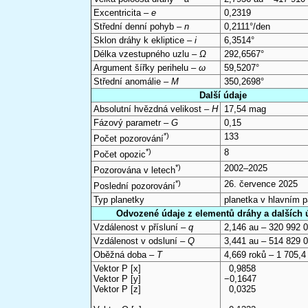
Excentricita –
e
0,2319
Střední denní pohyb –
n
0,2111°/den
Sklon dráhy k ekliptice –
i
6,3514°
Délka vzestupného uzlu –
Ω
292,6567°
Argument šířky perihelu –
ω
59,5207°
Střední anomálie –
M
350,2698°
Další údaje
Absolutní hvězdná velikost –
H
17,54 mag
Fázový parametr –
G
0,15
*)
133
Počet pozorování
*)
8
Počet opozic
*)
2002–2025
Pozorována v letech
*)
26. července 2025
Poslední pozorování
Typ planetky
planetka v hlavním 
Odvozené údaje z elementů dráhy a dalších 
Vzdálenost v přísluní –
q
2,146 au – 320 992 
Vzdálenost v odsluní –
Q
3,441 au – 514 829 
Oběžná doba –
T
4,669 roků – 1 705,4
Vektor P [x]
0,9858
Vektor P [y]
−0,1647
Vektor P [z]
0,0325