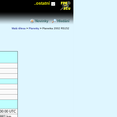
..ostatní
Novinky
Hledání
Malá tělesa
>
Planetky
>
Planetka 2002 RS152
0:00:00 UTC
 882 km