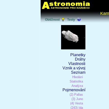
Kam
Obtížnost
Testy
Planetky
Dráhy
Vlastnosti
Vznik a vývoj
Seznam
Hledání
Statistika
Analýza
Pojmenování
(2) Pallas
(3) Juno
(4) Vesta
(243) Ida