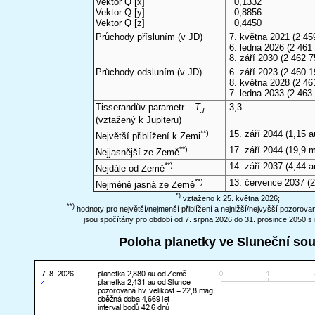
Vektor Q [x]
0,1332
Vektor Q [y]
0,8856
Vektor Q [z]
0,4450
Průchody přísluním (v
JD
)
7. května 2021
(2 45
6. ledna 2026
(2 461 
8. září 2030
(2 462 7
Průchody odsluním (v
JD
)
6. září 2023
(2 460 1
8. května 2028
(2 46
7. ledna 2033
(2 463
Tisserandův parametr –
T
3,3
J
(vztažený k Jupiteru)
**)
15. září 2044
(1,15 a
Největší přiblížení k Zemi
**)
17. září 2044
(19,9 
Nejjasnější ze Země
**)
14. září 2037
(4,44 a
Nejdále od Země
**)
13. července 2037
(2
Nejméně jasná ze Země
*)
vztaženo k 25. května 2026;
**)
hodnoty pro největší/nejmenší přiblížení a nejnižší/nejvyšší pozorov
jsou spočítány pro období od 7. srpna 2026 do 31. prosince 2050 s 
Poloha planetky ve Sluneční so