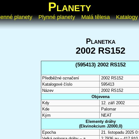
Planety
enné planety
Plynné planety
Malá tělesa
Katalogy
Planetka
2002 RS152
(595413) 2002 RS152
Předběžné označení
2002 RS152
Katalogové číslo
595413
Název
2002 RS152
Objevena
Kdy
12. září 2002
Kde
Palomar
Kým
NEAT
Elementy dráhy
(Ekvinokcium J2000,0)
Epocha
21. listopadu 2025 
Velká poloosa dráhy –
a
2,7936 au – 417 910