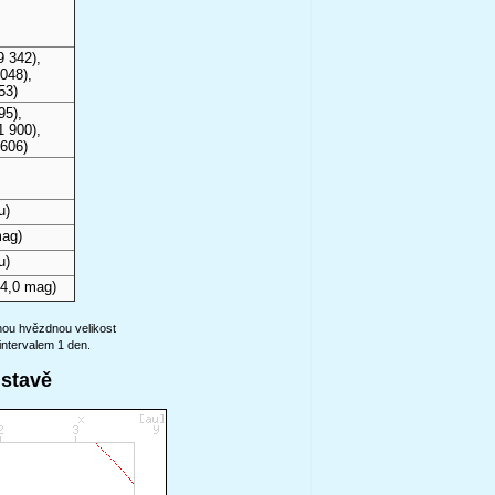
9 342),
048),
53)
95),
1 900),
 606)
u)
mag)
u)
4,0 mag)
anou hvězdnou velikost
intervalem 1 den.
ustavě