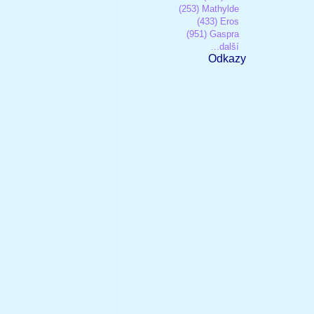
(253) Mathylde
(433) Eros
(951) Gaspra
...další
Odkazy