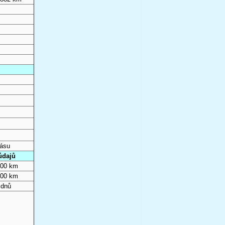
pásu
údajů
000 km
000 km
 dnů