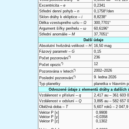
Excentricita –
e
0,2341
Střední denní pohyb –
n
0,1758°/den
Sklon dráhy k ekliptice –
i
8,8238°
Délka vzestupného uzlu –
Ω
300,7701°
Argument šířky perihelu –
ω
60,6196°
Střední anomálie –
M
37,7051°
Další údaje
Absolutní hvězdná velikost –
H
16,50 mag
Fázový parametr –
G
0,15
*)
236
Počet pozorování
*)
12
Počet opozic
*)
2002–2026
Pozorována v letech
*)
9. ledna 2026
Poslední pozorování
Typ planetky
planetka v hlavním 
Odvozené údaje z elementů dráhy a dalších 
Vzdálenost v přísluní –
q
2,417 au – 361 603 
Vzdálenost v odsluní –
Q
3,895 au – 582 657 
Oběžná doba –
T
5,607 roků – 2 047,9
Vektor P [x]
0,9908
Vektor P [y]
−0,0358
Vektor P [z]
0,1302