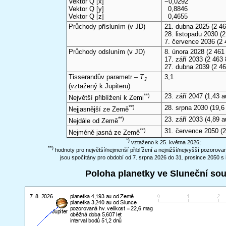
Vektor Q [x]
−0,0292
Vektor Q [y]
0,8846
Vektor Q [z]
0,4655
Průchody přísluním (v
JD
)
21. dubna 2025
(2 46
28. listopadu 2030
(2
7. července 2036
(2 
Průchody odsluním (v
JD
)
8. února 2028
(2 461 
17. září 2033
(2 463 
27. dubna 2039
(2 46
Tisserandův parametr –
T
3,1
J
(vztažený k Jupiteru)
**)
23. září 2047
(1,43 a
Největší přiblížení k Zemi
**)
28. srpna 2030
(19,6
Nejjasnější ze Země
**)
23. září 2033
(4,89 a
Nejdále od Země
**)
31. července 2050
(2
Nejméně jasná ze Země
*)
vztaženo k 25. května 2026;
**)
hodnoty pro největší/nejmenší přiblížení a nejnižší/nejvyšší pozorov
jsou spočítány pro období od 7. srpna 2026 do 31. prosince 2050 s 
Poloha planetky ve Sluneční so