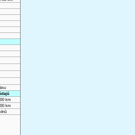
pásu
údajů
000 km
000 km
 dnů