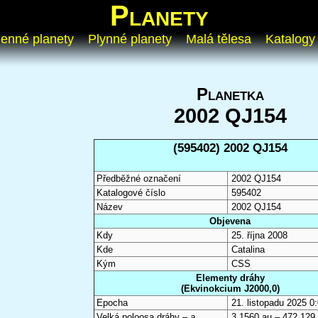
Planety
enné planety
Plynné planety
Malá tělesa
Katalogy
Planetka
2002 QJ154
(595402) 2002 QJ154
Předběžné označení
2002 QJ154
Katalogové číslo
595402
Název
2002 QJ154
Objevena
Kdy
25. října 2008
Kde
Catalina
Kým
CSS
Elementy dráhy
(Ekvinokcium J2000,0)
Epocha
21. listopadu 2025 
Velká poloosa dráhy –
a
3,1560 au – 472 129