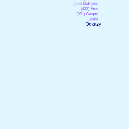
(253) Mathylde
(433) Eros
(951) Gaspra
...další
Odkazy