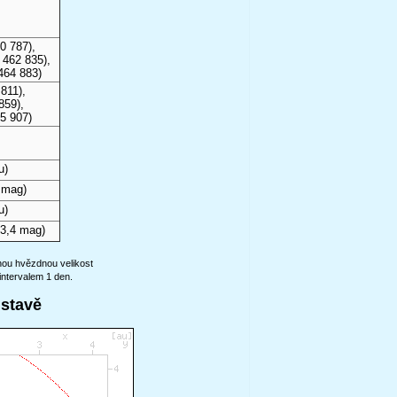
0 787),
 462 835),
464 883)
811),
859),
5 907)
u)
 mag)
u)
3,4 mag)
anou hvězdnou velikost
intervalem 1 den.
ustavě