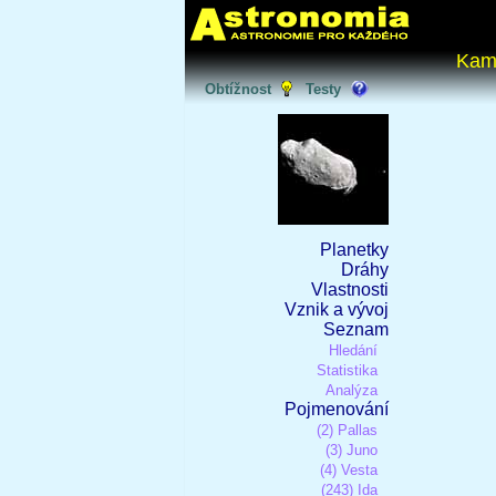
Kam
Obtížnost
Testy
Planetky
Dráhy
Vlastnosti
Vznik a vývoj
Seznam
Hledání
Statistika
Analýza
Pojmenování
(2) Pallas
(3) Juno
(4) Vesta
(243) Ida