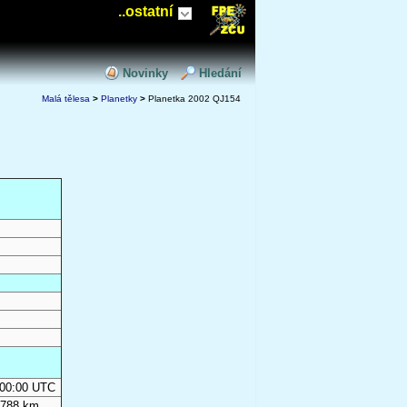
..ostatní
Novinky
Hledání
Malá tělesa
>
Planetky
>
Planetka 2002 QJ154
0:00:00 UTC
 788 km