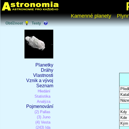
Kamenné planety
Plyn
Obtížnost
Testy
Planetky
Dráhy
Vlastnosti
Vznik a vývoj
Seznam
Před
Hledání
Katal
Statistika
Náze
Analýza
Pojmenování
(2) Pallas
Kdy
(3) Juno
Kde
(4) Vesta
Kým
(243) Ida