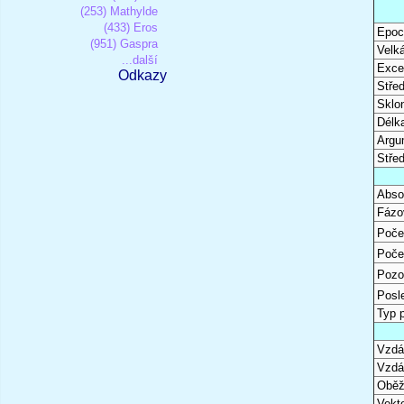
(253) Mathylde
(433) Eros
Epoc
(951) Gaspra
Velk
...další
Excen
Odkazy
Stře
Sklon
Délk
Argu
Stře
Abso
Fázo
Poče
Poče
Pozo
Posl
Typ 
Vzdál
Vzdá
Oběž
Vekto