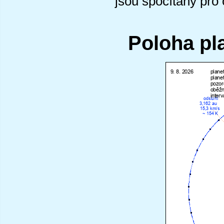
jsou spočítány pro
Poloha pl