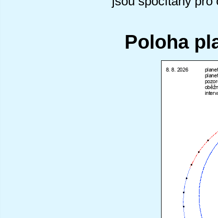
jsou spočítány pro
Poloha pl