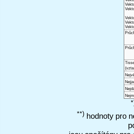
Vekto
Vekto
Vekto
Vekto
Vekto
Průc
Průc
Tiss
(vzta
Nejvě
Nejj
Nejd
Nejm
*
**)
hodnoty pro ne
p