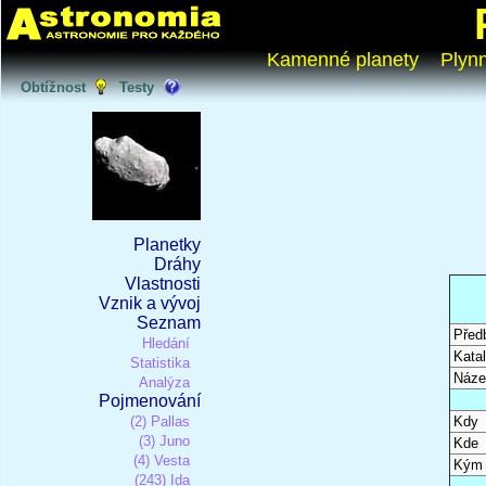
Kamenné planety
Plyn
Obtížnost
Testy
Planetky
Dráhy
Vlastnosti
Vznik a vývoj
Seznam
Před
Hledání
Katal
Statistika
Náze
Analýza
Pojmenování
(2) Pallas
Kdy
(3) Juno
Kde
(4) Vesta
Kým
(243) Ida