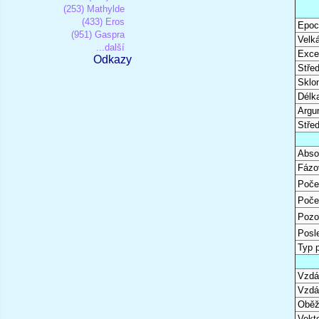
(253) Mathylde
(433) Eros
Epoc
(951) Gaspra
Velk
...další
Excen
Odkazy
Stře
Sklon
Délk
Argu
Stře
Abso
Fázo
Poče
Poče
Pozo
Posl
Typ 
Vzdál
Vzdá
Oběž
Vekto