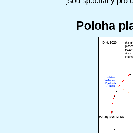
jsou spočítány pro 
Poloha pl