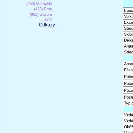
(253) Mathylde
(433) Eros
Epoc
(951) Gaspra
Velk
...další
Excen
Odkazy
Stře
Sklon
Délk
Argu
Stře
Abso
Fázo
Poče
Poče
Pozo
Posl
Typ 
Vzdál
Vzdá
Oběž
Vekto