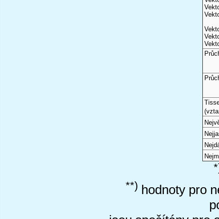
Vekto
Vekto
Vekto
Vekto
Vekto
Průc
Průc
Tiss
(vzta
Nejvě
Nejj
Nejd
Nejm
*
**)
hodnoty pro ne
p