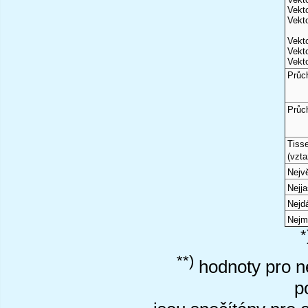
Vekto
Vekto
Vekto
Vekto
Vekto
Průc
Průc
Tiss
(vzta
Nejvě
Nejj
Nejd
Nejm
*
**)
hodnoty pro ne
p