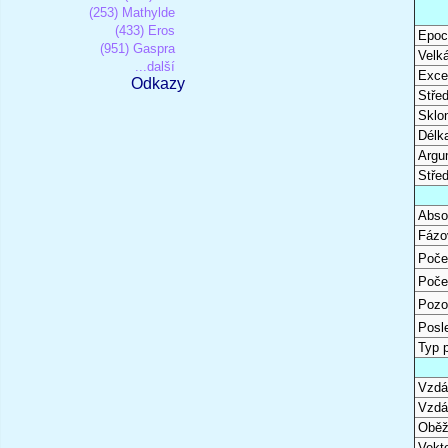
(253) Mathylde
(433) Eros
Epoc
(951) Gaspra
Velk
...další
Excen
Odkazy
Stře
Sklon
Délk
Argu
Stře
Abso
Fázo
Poče
Poče
Pozo
Posl
Typ 
Vzdál
Vzdá
Oběž
Vekto