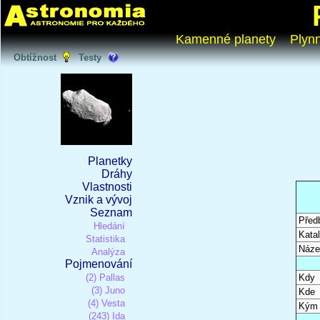
Kamenné planety
Plyn
Obtížnost
Testy
Planetky
Dráhy
Vlastnosti
Vznik a vývoj
Seznam
Před
Hledání
Katal
Statistika
Náze
Analýza
Pojmenování
(2) Pallas
Kdy
(3) Juno
Kde
(4) Vesta
Kým
(243) Ida