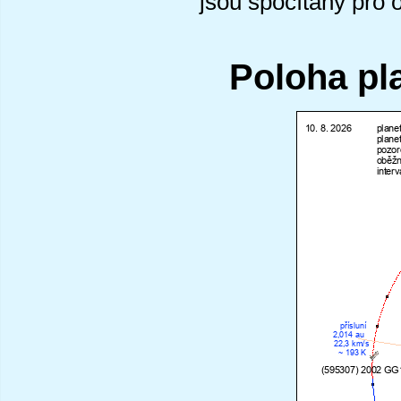
jsou spočítány pro 
Poloha pl