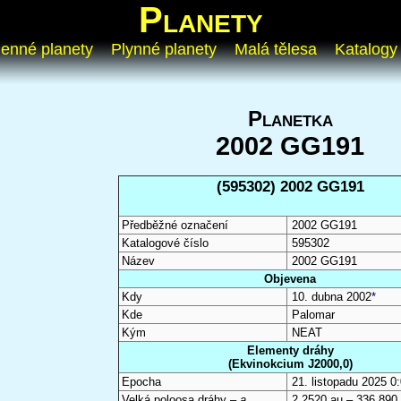
Planety
enné planety
Plynné planety
Malá tělesa
Katalogy
Planetka
2002 GG191
(595302) 2002 GG191
Předběžné označení
2002 GG191
Katalogové číslo
595302
Název
2002 GG191
Objevena
Kdy
10. dubna 2002
*
Kde
Palomar
Kým
NEAT
Elementy dráhy
(Ekvinokcium J2000,0)
Epocha
21. listopadu 2025 
Velká poloosa dráhy –
a
2,2520 au – 336 890