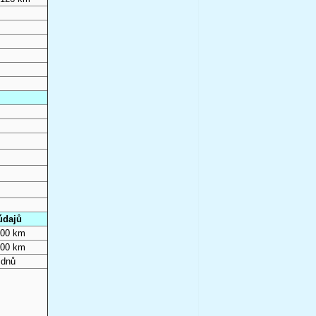
údajů
000 km
000 km
 dnů