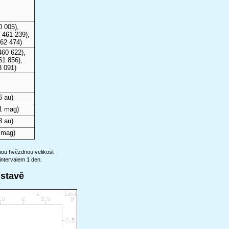
0 005),
 461 239),
62 474)
460 622),
61 856),
3 091)
6 au)
1 mag)
8 au)
 mag)
anou hvězdnou velikost
intervalem 1 den.
ustavě