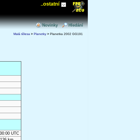
..ostatní
Novinky
Hledání
Malá tělesa
>
Planetky
>
Planetka 2002 GG191
0:00:00 UTC
 126 km