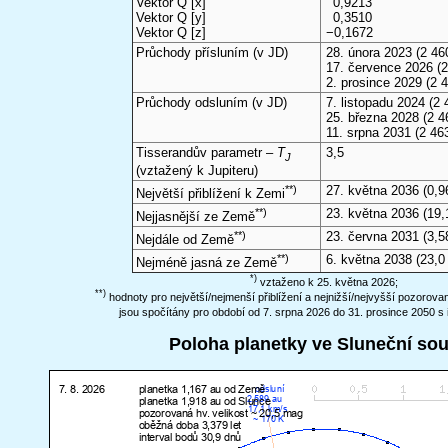
Vektor Q [x]
0,9213
Vektor Q [y]
0,3510
Vektor Q [z]
−0,1672
Průchody přísluním (v
JD
)
28. února 2023
(2 46
17. července 2026
(2
2. prosince 2029
(2 4
Průchody odsluním (v
JD
)
7. listopadu 2024
(2 
25. března 2028
(2 4
11. srpna 2031
(2 46
Tisserandův parametr –
T
3,5
J
(vztažený k Jupiteru)
**)
27. května 2036
(0,9
Největší přiblížení k Zemi
**)
23. května 2036
(19,
Nejjasnější ze Země
**)
23. června 2031
(3,5
Nejdále od Země
**)
6. května 2038
(23,0
Nejméně jasná ze Země
*)
vztaženo k 25. května 2026;
**)
hodnoty pro největší/nejmenší přiblížení a nejnižší/nejvyšší pozorov
jsou spočítány pro období od 7. srpna 2026 do 31. prosince 2050 s 
Poloha planetky ve Sluneční so