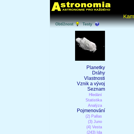
Kam
Obtížnost
Testy
Planetky
Dráhy
Vlastnosti
Vznik a vývoj
Seznam
Hledání
Statistika
Analýza
Pojmenování
(2) Pallas
(3) Juno
(4) Vesta
(243) Ida