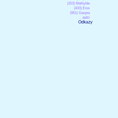
(253) Mathylde
(433) Eros
(951) Gaspra
...další
Odkazy