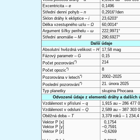
Excentricita –
e
0,1496
Střední denní pohyb –
n
0,2916°/den
Sklon dráhy k ekliptice –
i
23,6203°
Délka vzestupného uzlu –
Ω
60,0014°
Argument šířky perihelu –
ω
222,9971°
Střední anomálie –
M
290,6927°
Další údaje
Absolutní hvězdná velikost –
H
17,58 mag
Fázový parametr –
G
0,15
*)
214
Počet pozorování
*)
8
Počet opozic
*)
2002–2025
Pozorována v letech
*)
21. února 2025
Poslední pozorování
Typ planetky
skupina Phocaea
Odvozené údaje z elementů dráhy a dalších 
Vzdálenost v přísluní –
q
1,915 au – 286 477 
Vzdálenost v odsluní –
Q
2,589 au – 387 303 
Oběžná doba –
T
3,379 roků – 1 234,4
Vektor P [x]
0,1754
Vektor P [y]
−0,7591
Vektor P [z]
−0,6269