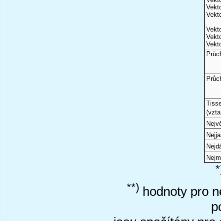
Vekto
Vekto
Vekto
Vekto
Vekto
Průc
Průc
Tiss
(vzta
Nejvě
Nejj
Nejd
Nejm
*
**)
hodnoty pro ne
p