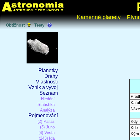
Kamenné planety
Plyn
Obtížnost
Testy
Planetky
Dráhy
Vlastnosti
Vznik a vývoj
Seznam
Před
Hledání
Katal
Statistika
Náze
Analýza
Pojmenování
(2) Pallas
Kdy
(3) Juno
Kde
(4) Vesta
Kým
(243) Ida