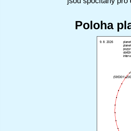
jsou spočítány pro
Poloha pl