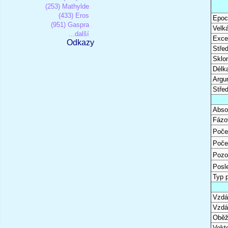
(253) Mathylde
(433) Eros
Epoc
(951) Gaspra
Velk
...další
Excen
Odkazy
Stře
Sklon
Délk
Argu
Stře
Abso
Fázo
Poče
Poče
Pozo
Posl
Typ 
Vzdál
Vzdá
Oběž
Vekto