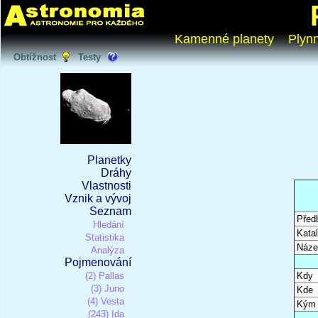
Kamenné planety
Plyn
Obtížnost
Testy
Planetky
Dráhy
Vlastnosti
Vznik a vývoj
Seznam
Před
Hledání
Katal
Statistika
Náze
Analýza
Pojmenování
(2) Pallas
Kdy
(3) Juno
Kde
(4) Vesta
Kým
(243) Ida