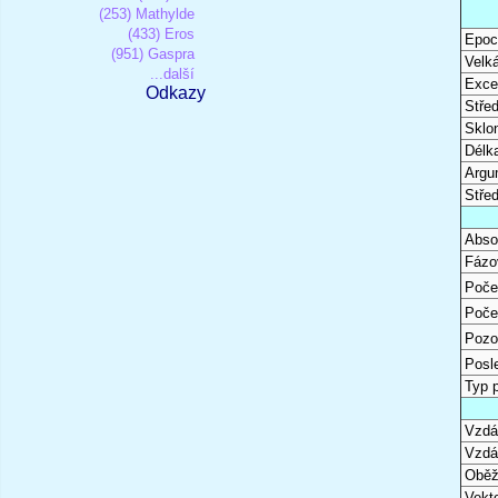
(253) Mathylde
(433) Eros
Epoc
(951) Gaspra
Velk
...další
Excen
Odkazy
Stře
Sklon
Délk
Argu
Stře
Abso
Fázo
Poče
Poče
Pozo
Posl
Typ 
Vzdál
Vzdá
Oběž
Vekto