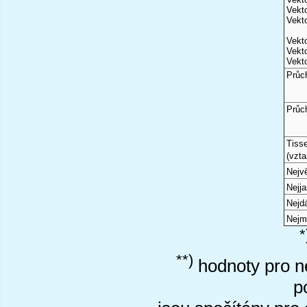
Vekto
Vekto
Vekto
Vekto
Vekto
Průc
Průc
Tiss
(vzta
Nejvě
Nejj
Nejd
Nejm
*
**)
hodnoty pro ne
p