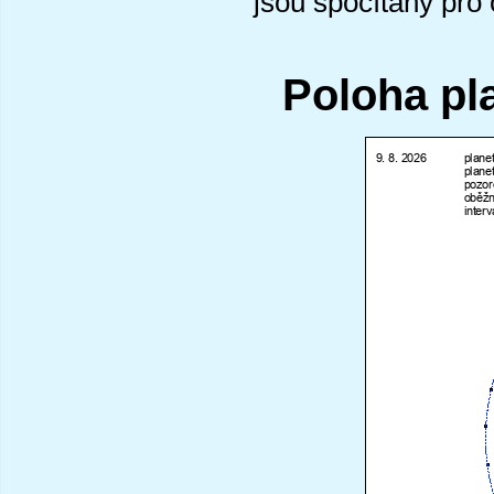
jsou spočítány pro
Poloha pl