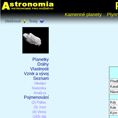
Kamenné planety
Plyn
Obtížnost
Testy
Planetky
Dráhy
Vlastnosti
Vznik a vývoj
Seznam
Před
Hledání
Katal
Statistika
Náze
Analýza
Pojmenování
(2) Pallas
Kdy
(3) Juno
Kde
(4) Vesta
Kým
(243) Ida