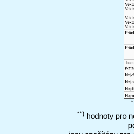
Vekto
Vekto
Vekto
Vekto
Vekto
Průc
Průc
Tiss
(vzta
Nejvě
Nejj
Nejd
Nejm
*
**)
hodnoty pro ne
p