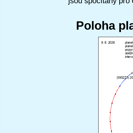
jsou spočítány pro
Poloha pl