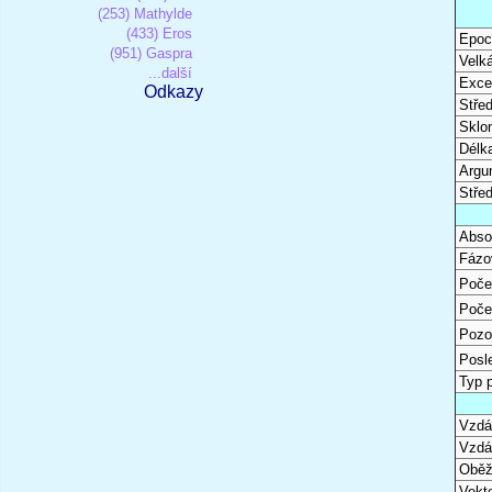
(253) Mathylde
(433) Eros
Epoc
(951) Gaspra
Velk
...další
Excen
Odkazy
Stře
Sklon
Délk
Argu
Stře
Abso
Fázo
Poče
Poče
Pozo
Posl
Typ 
Vzdál
Vzdá
Oběž
Vekto