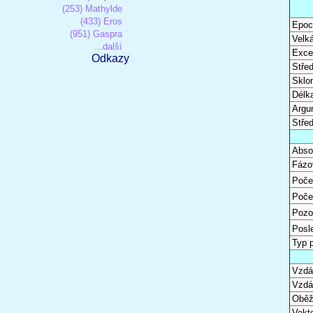
(253) Mathylde
(433) Eros
Epoc
(951) Gaspra
Velk
...další
Excen
Odkazy
Stře
Sklon
Délk
Argu
Stře
Abso
Fázo
Poče
Poče
Pozo
Posl
Typ 
Vzdál
Vzdá
Oběž
Vekto