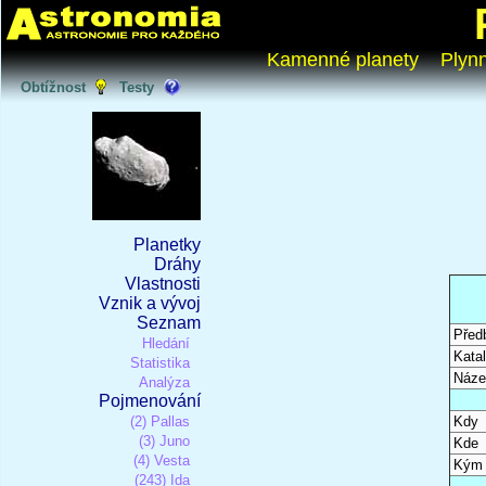
Kamenné planety
Plyn
Obtížnost
Testy
Planetky
Dráhy
Vlastnosti
Vznik a vývoj
Seznam
Před
Hledání
Katal
Statistika
Náze
Analýza
Pojmenování
(2) Pallas
Kdy
(3) Juno
Kde
(4) Vesta
Kým
(243) Ida