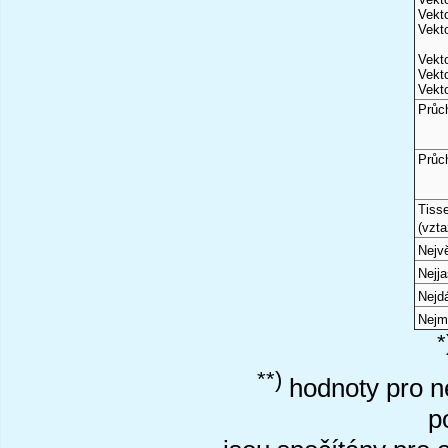
Vekto
Vekto
Vekto
Vekto
Vekto
Průc
Průc
Tiss
(vzta
Nejvě
Nejj
Nejd
Nejm
*
**)
hodnoty pro ne
p