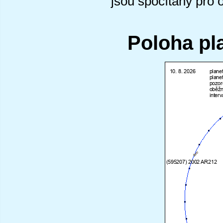
jsou spočítány pro 
Poloha pl