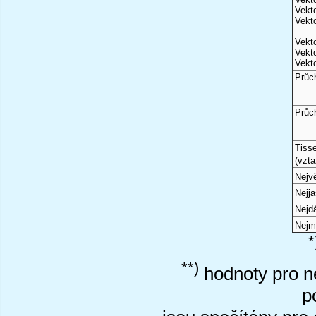
Vekto
Vekto
Vekto
Vekto
Vekto
Průc
Průc
Tiss
(vzta
Nejvě
Nejj
Nejd
Nejm
*
**)
hodnoty pro ne
p