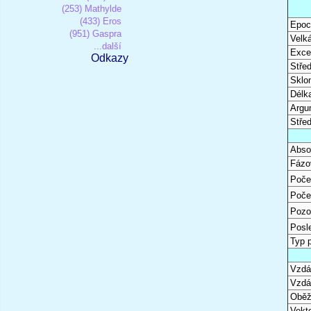
(253) Mathylde
(433) Eros
Epoc
(951) Gaspra
Velk
...další
Excen
Odkazy
Stře
Sklon
Délk
Argu
Stře
Abso
Fázo
Poče
Poče
Pozo
Posl
Typ 
Vzdál
Vzdá
Oběž
Vekto