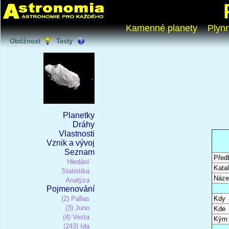
Kamenné planety
Plyn
Obtížnost
Testy
Planetky
Dráhy
Vlastnosti
Vznik a vývoj
Seznam
Před
Hledání
Katal
Statistika
Náze
Analýza
Pojmenování
(2) Pallas
Kdy
(3) Juno
Kde
(4) Vesta
Kým
(243) Ida