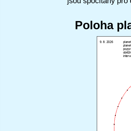
jsou spočítány pro
Poloha pl