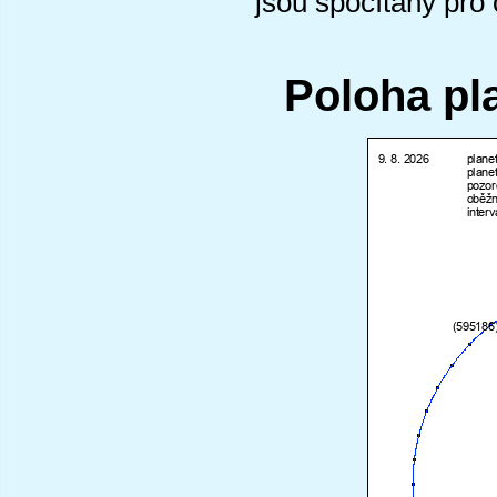
jsou spočítány pro
Poloha pl