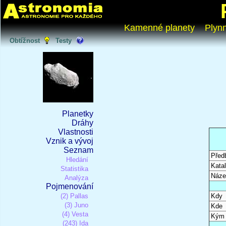
Kamenné planety
Plyn
Obtížnost
Testy
Planetky
Dráhy
Vlastnosti
Vznik a vývoj
Seznam
Před
Hledání
Katal
Statistika
Náze
Analýza
Pojmenování
(2) Pallas
Kdy
(3) Juno
Kde
(4) Vesta
Kým
(243) Ida