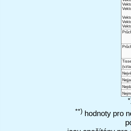
Vekto
Vekto
Vekto
Vekto
Vekto
Průc
Průc
Tiss
(vzta
Nejvě
Nejj
Nejd
Nejm
*
**)
hodnoty pro ne
p