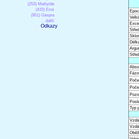
(253) Mathylde
(433) Eros
Epoc
(951) Gaspra
Velk
...další
Excen
Odkazy
Stře
Sklon
Délk
Argu
Stře
Abso
Fázo
Poče
Poče
Pozo
Posl
Typ 
Vzdál
Vzdá
Oběž
Vekto