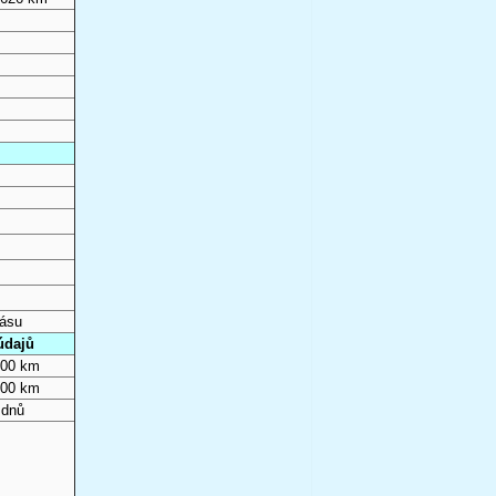
pásu
údajů
000 km
000 km
 dnů