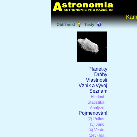
Kam
Obtížnost
Testy
Planetky
Dráhy
Vlastnosti
Vznik a vývoj
Seznam
Hledání
Statistika
Analýza
Pojmenování
(2) Pallas
(3) Juno
(4) Vesta
(243) Ida