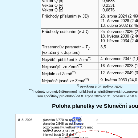
Vektor Q [x]
0,9685
Vektor Q [y]
0,2331
Vektor Q [z]
0,0876
Průchody přísluním (v
JD
)
28. srpna 2024
(2 46
21. června 2028
(2 4
13. dubna 2032
(2 46
Průchody odsluním (v
JD
)
25. července 2026
(2
18. května 2030
(2 4
10. března 2034
(2 4
Tisserandův parametr –
T
3,5
J
(vztažený k Jupiteru)
**)
4. července 2047
(1,
Největší přiblížení k Zemi
**)
16. července 2028
(1
Nejjasnější ze Země
**)
12. července 2049
(3
Nejdále od Země
**)
9. května 2030
(24,0
Nejméně jasná ze Země
*)
vztaženo k 25. května 2026;
**)
hodnoty pro největší/nejmenší přiblížení a nejnižší/nejvyšší pozorov
jsou spočítány pro období od 8. srpna 2026 do 31. prosince 2050 s 
Poloha planetky ve Sluneční so