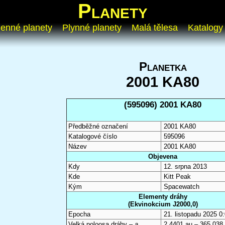
Planety
enné planety
Plynné planety
Malá tělesa
Katalogy
Planetka
2001 KA80
(595096) 2001 KA80
Předběžné označení
2001 KA80
Katalogové číslo
595096
Název
2001 KA80
Objevena
Kdy
12. srpna 2013
Kde
Kitt Peak
Kým
Spacewatch
Elementy dráhy
(Ekvinokcium J2000,0)
Epocha
21. listopadu 2025 
Velká poloosa dráhy –
a
2,4401 au – 365 038