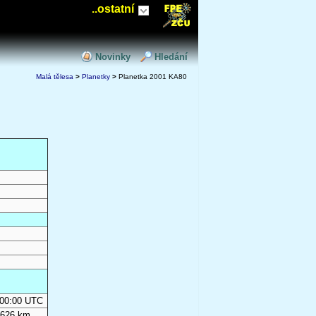
..ostatní
Novinky
Hledání
Malá tělesa
>
Planetky
>
Planetka 2001 KA80
0:00:00 UTC
 626 km