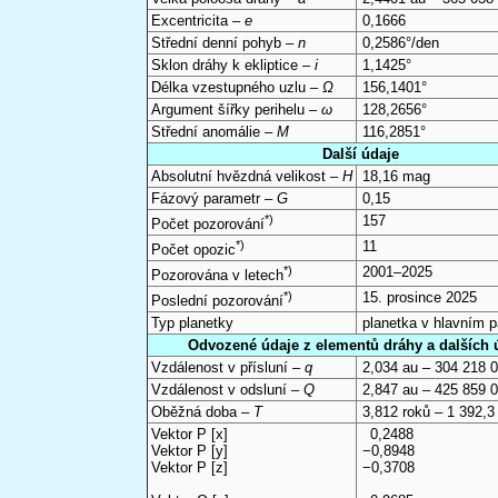
Excentricita –
e
0,1666
Střední denní pohyb –
n
0,2586°/den
Sklon dráhy k ekliptice –
i
1,1425°
Délka vzestupného uzlu –
Ω
156,1401°
Argument šířky perihelu –
ω
128,2656°
Střední anomálie –
M
116,2851°
Další údaje
Absolutní hvězdná velikost –
H
18,16 mag
Fázový parametr –
G
0,15
*)
157
Počet pozorování
*)
11
Počet opozic
*)
2001–2025
Pozorována v letech
*)
15. prosince 2025
Poslední pozorování
Typ planetky
planetka v hlavním 
Odvozené údaje z elementů dráhy a dalších 
Vzdálenost v přísluní –
q
2,034 au – 304 218 
Vzdálenost v odsluní –
Q
2,847 au – 425 859 
Oběžná doba –
T
3,812 roků – 1 392,3
Vektor P [x]
0,2488
Vektor P [y]
−0,8948
Vektor P [z]
−0,3708