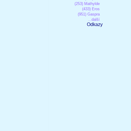
(253) Mathylde
(433) Eros
(951) Gaspra
...další
Odkazy