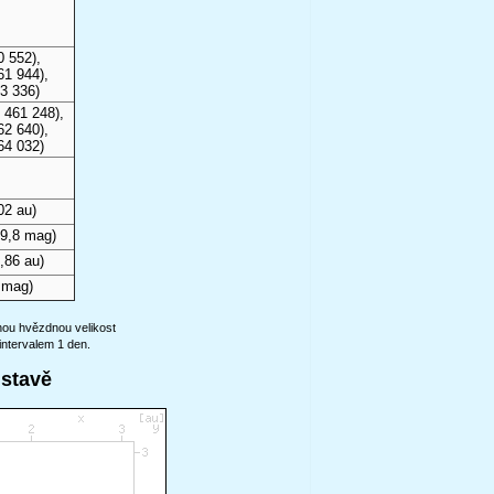
0 552),
61 944),
3 336)
 461 248),
62 640),
64 032)
02 au)
9,8 mag)
,86 au)
 mag)
anou hvězdnou velikost
intervalem 1 den.
ustavě