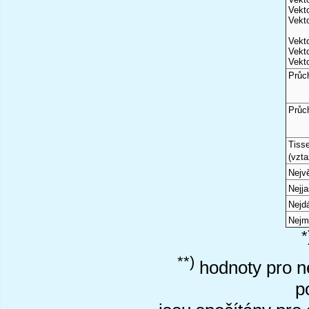
Vekto
Vekto
Vekto
Vekto
Vekto
Průc
Průc
Tiss
(vzta
Nejvě
Nejj
Nejd
Nejm
*
**)
hodnoty pro ne
p