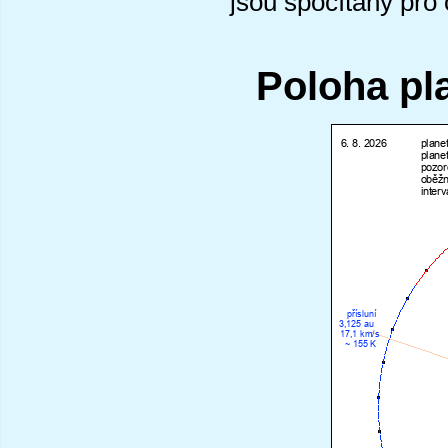
jsou spočítány pro
Poloha pl