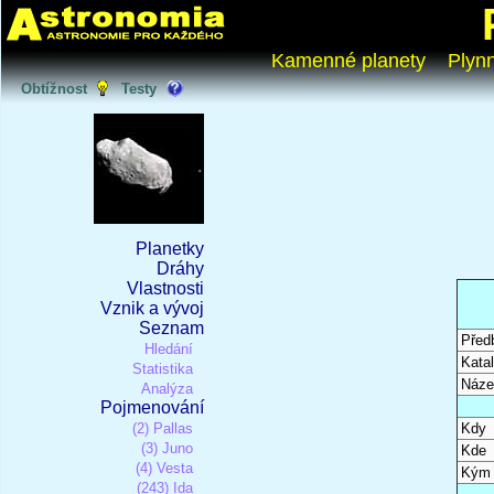
Kamenné planety
Plyn
Obtížnost
Testy
Planetky
Dráhy
Vlastnosti
Vznik a vývoj
Seznam
Před
Hledání
Katal
Statistika
Náze
Analýza
Pojmenování
(2) Pallas
Kdy
(3) Juno
Kde
(4) Vesta
Kým
(243) Ida