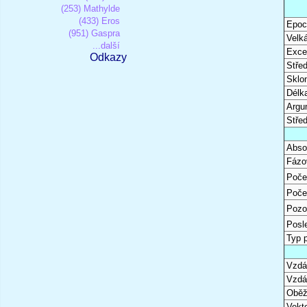
(253) Mathylde
(433) Eros
Epoc
(951) Gaspra
Velk
...další
Excen
Odkazy
Stře
Sklon
Délk
Argu
Stře
Abso
Fázo
Poče
Poče
Pozo
Posl
Typ 
Vzdál
Vzdá
Oběž
Vekto