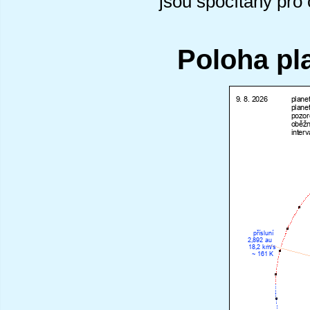
jsou spočítány pro
Poloha pl