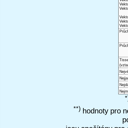
Vekto
Vekto
Vekto
Vekto
Vekto
Průc
Průc
Tiss
(vzta
Nejvě
Nejj
Nejd
Nejm
*
**)
hodnoty pro ne
p