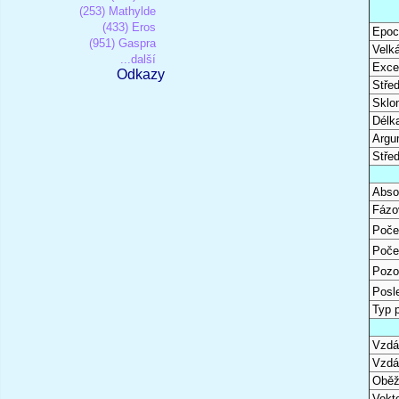
(253) Mathylde
(433) Eros
Epoc
(951) Gaspra
Velk
...další
Excen
Odkazy
Stře
Sklon
Délk
Argu
Stře
Abso
Fázo
Poče
Poče
Pozo
Posl
Typ 
Vzdál
Vzdá
Oběž
Vekto