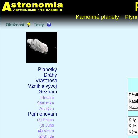
Kamenné planety
Plyn
Obtížnost
Testy
Planetky
Dráhy
Vlastnosti
Vznik a vývoj
Seznam
Před
Hledání
Katal
Statistika
Náze
Analýza
Pojmenování
(2) Pallas
Kdy
(3) Juno
Kde
(4) Vesta
Kým
(243) Ida